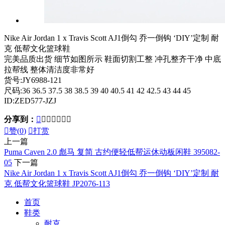
Nike Air Jordan 1 x Travis Scott AJ1倒勾 乔一倒钩 ‘DIY’定制 耐
克 低帮文化篮球鞋
完美品质出货 细节如图所示 鞋面切割工整 冲孔整齐干净 中底
拉帮线 整体清洁度非常好
货号:JY6988-121
尺码:36 36.5 37.5 38 38.5 39 40 40.5 41 42 42.5 43 44 45
ID:ZED577-JZJ
分享到：








赞(
0
)

打赏
上一篇
Puma Caven 2.0 彪马 复简 古约便轻低帮运休动板闲鞋 395082-
05
下一篇
Nike Air Jordan 1 x Travis Scott AJ1倒勾 乔一倒钩 ‘DIY’定制 耐
克 低帮文化篮球鞋 JP2076-113
首页
鞋类
耐克