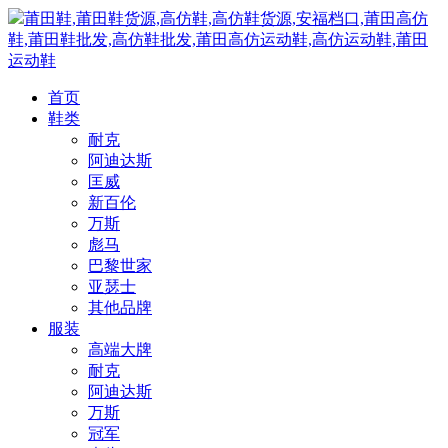
莆田鞋,莆田鞋货源,高仿鞋,高仿鞋货源,安福档口,莆田高仿
鞋,莆田鞋批发,高仿鞋批发,莆田高仿运动鞋,高仿运动鞋,莆田
运动鞋
首页
鞋类
耐克
阿迪达斯
匡威
新百伦
万斯
彪马
巴黎世家
亚瑟士
其他品牌
服装
高端大牌
耐克
阿迪达斯
万斯
冠军