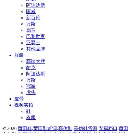
阿迪达斯
匡威
新百伦
万斯
彪马
巴黎世家
亚瑟士
其他品牌
服装
高端大牌
耐克
阿迪达斯
万斯
冠军
虎头
皮带
视频实拍
鞋
衣服
© 2026
莆田鞋,莆田鞋货源,高仿鞋,高仿鞋货源,安福档口,莆田