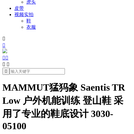
虎头
皮带
视频实拍
鞋
衣服







MAMMUT猛犸象 Saentis TR
Low 户外机能训练 登山鞋 采
用了专业的鞋底设计 3030-
05100