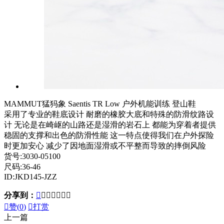
MAMMUT猛犸象 Saentis TR Low 户外机能训练 登山鞋
采用了专业的鞋底设计 耐磨的橡胶大底和特殊的防滑纹路设
计 无论是在崎岖的山路还是湿滑的岩石上 都能为穿着者提供
稳固的支撑和出色的防滑性能 这一特点使得我们在户外探险
时更加安心 减少了因地面湿滑或不平整而导致的摔倒风险
货号:3030-05100
尺码:36-46
ID:JKD145-JZZ
分享到：








赞(
0
)

打赏
上一篇