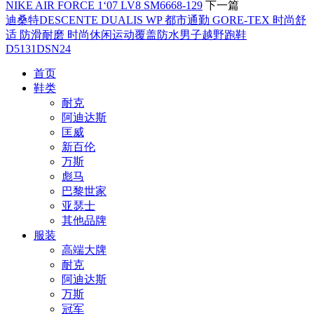
NIKE AIR FORCE 1‘07 LV8 SM6668-129
下一篇
迪桑特DESCENTE DUALIS WP 都市通勤 GORE-TEX 时尚舒
适 防滑耐磨 时尚休闲运动覆盖防水男子越野跑鞋
D5131DSN24
首页
鞋类
耐克
阿迪达斯
匡威
新百伦
万斯
彪马
巴黎世家
亚瑟士
其他品牌
服装
高端大牌
耐克
阿迪达斯
万斯
冠军