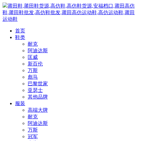
莆田鞋,莆田鞋货源,高仿鞋,高仿鞋货源,安福档口,莆田高仿
鞋,莆田鞋批发,高仿鞋批发,莆田高仿运动鞋,高仿运动鞋,莆田
运动鞋
首页
鞋类
耐克
阿迪达斯
匡威
新百伦
万斯
彪马
巴黎世家
亚瑟士
其他品牌
服装
高端大牌
耐克
阿迪达斯
万斯
冠军