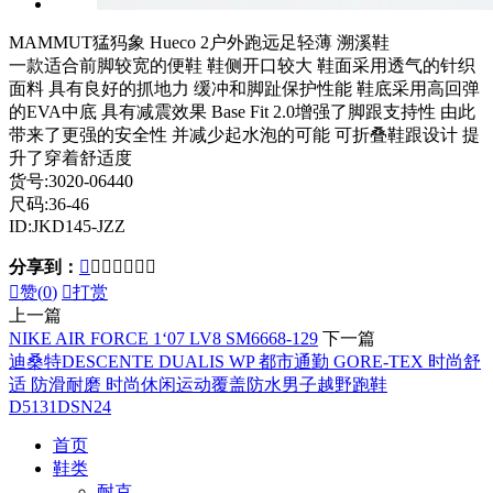
MAMMUT猛犸象 Hueco 2户外跑远足轻薄 溯溪鞋
一款适合前脚较宽的便鞋 鞋侧开口较大 鞋面采用透气的针织
面料 具有良好的抓地力 缓冲和脚趾保护性能 鞋底采用高回弹
的EVA中底 具有减震效果 Base Fit 2.0增强了脚跟支持性 由此
带来了更强的安全性 并减少起水泡的可能 可折叠鞋跟设计 提
升了穿着舒适度
货号:3020-06440
尺码:36-46
ID:JKD145-JZZ
分享到：








赞(
0
)

打赏
上一篇
NIKE AIR FORCE 1‘07 LV8 SM6668-129
下一篇
迪桑特DESCENTE DUALIS WP 都市通勤 GORE-TEX 时尚舒
适 防滑耐磨 时尚休闲运动覆盖防水男子越野跑鞋
D5131DSN24
首页
鞋类
耐克