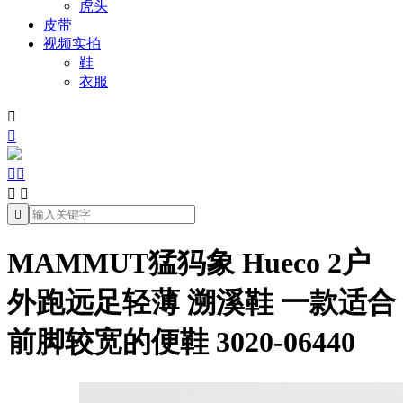
虎头
皮带
视频实拍
鞋
衣服







MAMMUT猛犸象 Hueco 2户
外跑远足轻薄 溯溪鞋 一款适合
前脚较宽的便鞋 3020-06440