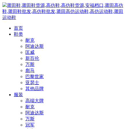
莆田鞋,莆田鞋货源,高仿鞋,高仿鞋货源,安福档口,莆田高仿
鞋,莆田鞋批发,高仿鞋批发,莆田高仿运动鞋,高仿运动鞋,莆田
运动鞋
首页
鞋类
耐克
阿迪达斯
匡威
新百伦
万斯
彪马
巴黎世家
亚瑟士
其他品牌
服装
高端大牌
耐克
阿迪达斯
万斯
冠军