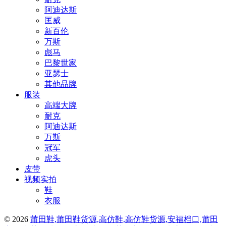
阿迪达斯
匡威
新百伦
万斯
彪马
巴黎世家
亚瑟士
其他品牌
服装
高端大牌
耐克
阿迪达斯
万斯
冠军
虎头
皮带
视频实拍
鞋
衣服
© 2026
莆田鞋,莆田鞋货源,高仿鞋,高仿鞋货源,安福档口,莆田