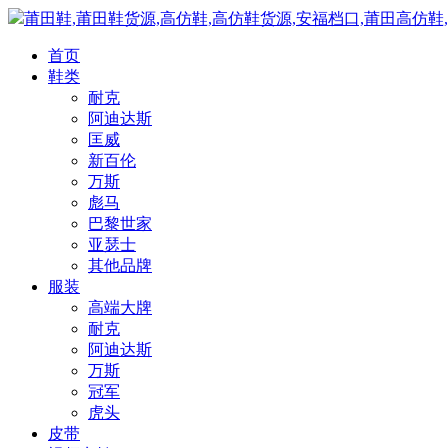
莆田鞋,莆田鞋货源,高仿鞋,高仿鞋货源,安福档口,莆田高仿鞋
首页
鞋类
耐克
阿迪达斯
匡威
新百伦
万斯
彪马
巴黎世家
亚瑟士
其他品牌
服装
高端大牌
耐克
阿迪达斯
万斯
冠军
虎头
皮带