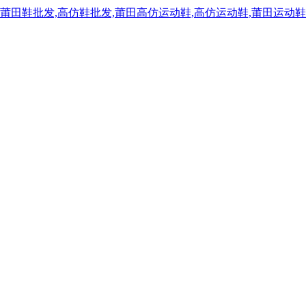
,莆田鞋批发,高仿鞋批发,莆田高仿运动鞋,高仿运动鞋,莆田运动鞋