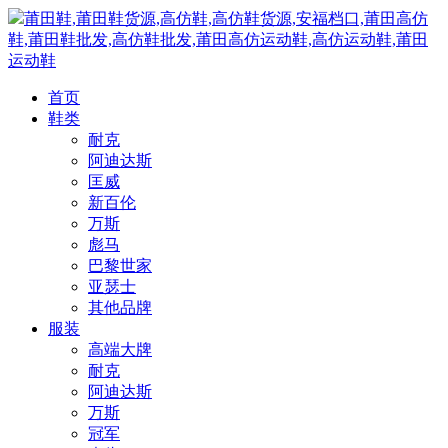
莆田鞋,莆田鞋货源,高仿鞋,高仿鞋货源,安福档口,莆田高仿
鞋,莆田鞋批发,高仿鞋批发,莆田高仿运动鞋,高仿运动鞋,莆田
运动鞋
首页
鞋类
耐克
阿迪达斯
匡威
新百伦
万斯
彪马
巴黎世家
亚瑟士
其他品牌
服装
高端大牌
耐克
阿迪达斯
万斯
冠军