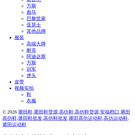
万斯
彪马
巴黎世家
亚瑟士
其他品牌
服装
高端大牌
耐克
阿迪达斯
万斯
冠军
虎头
皮带
视频实拍
鞋
衣服
© 2026
莆田鞋,莆田鞋货源,高仿鞋,高仿鞋货源,安福档口,莆田
高仿鞋,莆田鞋批发,高仿鞋批发,莆田高仿运动鞋,高仿运动鞋,
莆田运动鞋