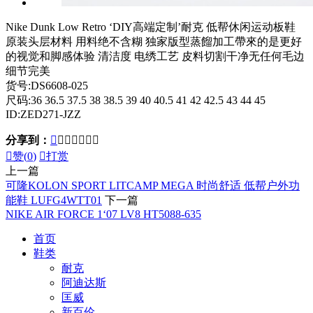
Nike Dunk Low Retro ‘DIY高端定制’耐克 低帮休闲运动板鞋
原装头层材料 用料绝不含糊 独家版型蒸餾加工帶來的是更好
的视觉和脚感体验 清洁度 电绣工艺 皮料切割干净无任何毛边
细节完美
货号:DS6608-025
尺码:36 36.5 37.5 38 38.5 39 40 40.5 41 42 42.5 43 44 45
ID:ZED271-JZZ
分享到：








赞(
0
)

打赏
上一篇
可隆KOLON SPORT LITCAMP MEGA 时尚舒适 低帮户外功
能鞋 LUFG4WTT01
下一篇
NIKE AIR FORCE 1‘07 LV8 HT5088-635
首页
鞋类
耐克
阿迪达斯
匡威
新百伦