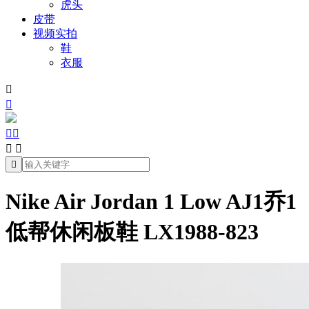
虎头
皮带
视频实拍
鞋
衣服







Nike Air Jordan 1 Low AJ1乔1
低帮休闲板鞋 LX1988-823