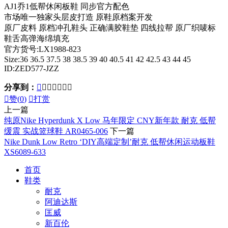
AJ1乔1低帮休闲板鞋 同步官方配色
市场唯一独家头层皮打造 原鞋原档案开发
原厂皮料 原档冲孔鞋头 正确满胶鞋垫 四线拉帮 原厂织唛标
鞋舌高弹海绵填充
官方货号:LX1988-823
Size:36 36.5 37.5 38 38.5 39 40 40.5 41 42 42.5 43 44 45
ID:ZED577-JZZ
分享到：








赞(
0
)

打赏
上一篇
纯原Nike Hyperdunk X Low 马年限定 CNY新年款 耐克 低帮
缓震 实战篮球鞋 AR0465-006
下一篇
Nike Dunk Low Retro ‘DIY高端定制’耐克 低帮休闲运动板鞋
XS6089-633
首页
鞋类
耐克
阿迪达斯
匡威
新百伦