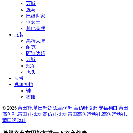
万斯
彪马
巴黎世家
亚瑟士
其他品牌
服装
高端大牌
耐克
阿迪达斯
万斯
冠军
虎头
皮带
视频实拍
鞋
衣服
© 2026
莆田鞋,莆田鞋货源,高仿鞋,高仿鞋货源,安福档口,莆田
高仿鞋,莆田鞋批发,高仿鞋批发,莆田高仿运动鞋,高仿运动鞋,
莆田运动鞋