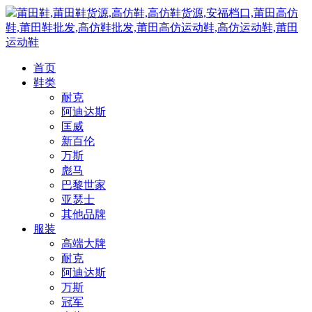
莆田鞋,莆田鞋货源,高仿鞋,高仿鞋货源,安福档口,莆田高仿
鞋,莆田鞋批发,高仿鞋批发,莆田高仿运动鞋,高仿运动鞋,莆田
运动鞋
首页
鞋类
耐克
阿迪达斯
匡威
新百伦
万斯
彪马
巴黎世家
亚瑟士
其他品牌
服装
高端大牌
耐克
阿迪达斯
万斯
冠军