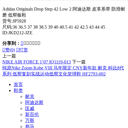
Adidas Originals Drop Step 42 Low 2 阿迪达斯 皮革系带 防滑耐
磨 低帮板鞋
货号:JP5928
尺码:36 36.5 37 38 38.5 39 40 40.5 41 42 42.5 43 44 45
ID:JKD212-JZE
分享到：








赞(
0
)

打赏
上一篇
NIKE AIR FORCE 1‘07 IQ1119-013
下一篇
纯原Nike Zoom Kobe VIII 马年限定 CNY新年款 耐克 科比8代
系列 低帮复刻实战运动低帮文化篮球鞋 HF2793-002
首页
鞋类
耐克
阿迪达斯
匡威
新百伦
万斯
彪马