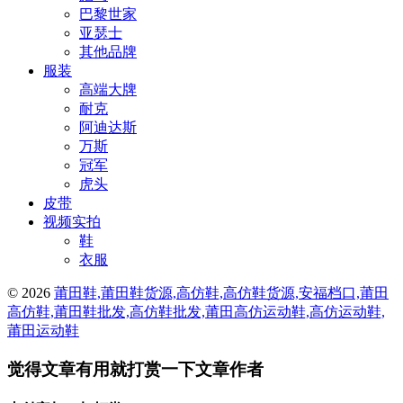
巴黎世家
亚瑟士
其他品牌
服装
高端大牌
耐克
阿迪达斯
万斯
冠军
虎头
皮带
视频实拍
鞋
衣服
© 2026
莆田鞋,莆田鞋货源,高仿鞋,高仿鞋货源,安福档口,莆田
高仿鞋,莆田鞋批发,高仿鞋批发,莆田高仿运动鞋,高仿运动鞋,
莆田运动鞋
觉得文章有用就打赏一下文章作者