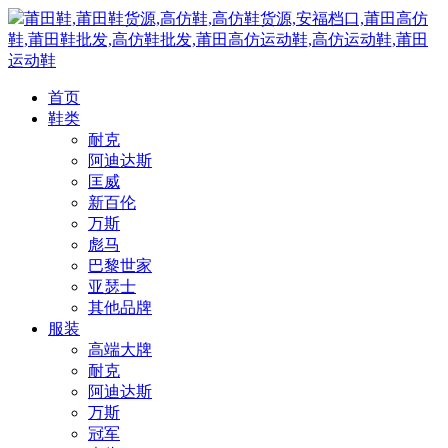
莆田鞋,莆田鞋货源,高仿鞋,高仿鞋货源,安福档口,莆田高仿
鞋,莆田鞋批发,高仿鞋批发,莆田高仿运动鞋,高仿运动鞋,莆田
运动鞋
首页
鞋类
耐克
阿迪达斯
匡威
新百伦
万斯
彪马
巴黎世家
亚瑟士
其他品牌
服装
高端大牌
耐克
阿迪达斯
万斯
冠军