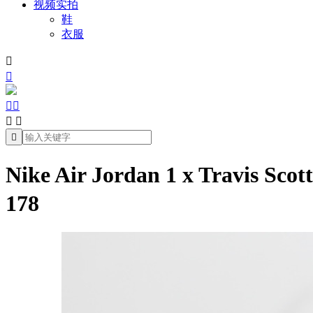
视频实拍
鞋
衣服







Nike Air Jordan 1 x Tra
178