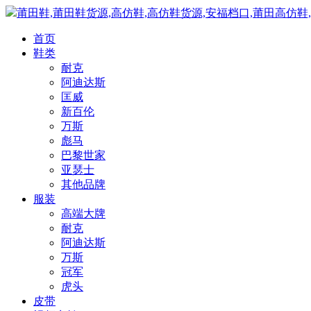
莆田鞋,莆田鞋货源,高仿鞋,高仿鞋货源,安福档口,莆田高仿鞋
首页
鞋类
耐克
阿迪达斯
匡威
新百伦
万斯
彪马
巴黎世家
亚瑟士
其他品牌
服装
高端大牌
耐克
阿迪达斯
万斯
冠军
虎头
皮带