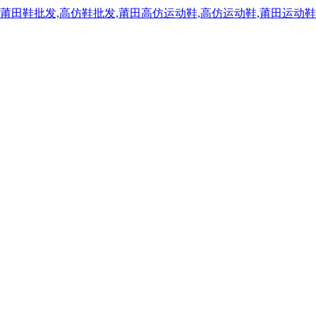
,莆田鞋批发,高仿鞋批发,莆田高仿运动鞋,高仿运动鞋,莆田运动鞋