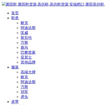
莆田鞋,莆田鞋货源,高仿鞋,高仿鞋货源,安福档口,莆田高仿鞋
首页
鞋类
耐克
阿迪达斯
匡威
新百伦
万斯
彪马
巴黎世家
亚瑟士
其他品牌
服装
高端大牌
耐克
阿迪达斯
万斯
冠军
虎头
皮带