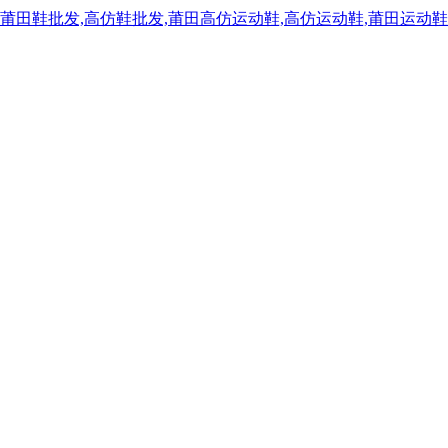
,莆田鞋批发,高仿鞋批发,莆田高仿运动鞋,高仿运动鞋,莆田运动鞋