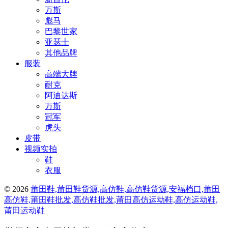
万斯
彪马
巴黎世家
亚瑟士
其他品牌
服装
高端大牌
耐克
阿迪达斯
万斯
冠军
虎头
皮带
视频实拍
鞋
衣服
© 2026
莆田鞋,莆田鞋货源,高仿鞋,高仿鞋货源,安福档口,莆田
高仿鞋,莆田鞋批发,高仿鞋批发,莆田高仿运动鞋,高仿运动鞋,
莆田运动鞋