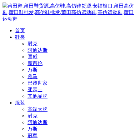
莆田鞋,莆田鞋货源,高仿鞋,高仿鞋货源,安福档口,莆田高仿
鞋,莆田鞋批发,高仿鞋批发,莆田高仿运动鞋,高仿运动鞋,莆田
运动鞋
首页
鞋类
耐克
阿迪达斯
匡威
新百伦
万斯
彪马
巴黎世家
亚瑟士
其他品牌
服装
高端大牌
耐克
阿迪达斯
万斯
冠军