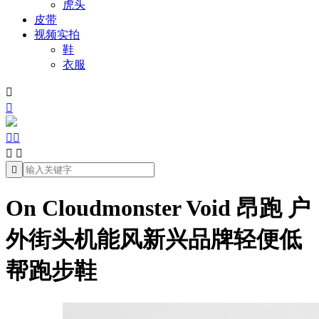
虎头
皮带
视频实拍
鞋
衣服







On Cloudmonster Void 昂跑 户
外街头机能风新兴品牌轻便低
帮跑步鞋