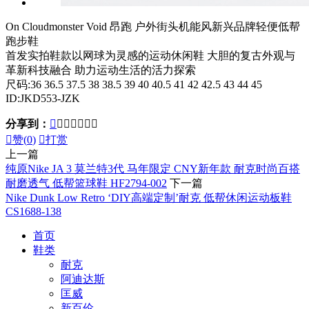
On Cloudmonster Void 昂跑 户外街头机能风新兴品牌轻便低帮
跑步鞋
首发实拍鞋款以网球为灵感的运动休闲鞋 大胆的复古外观与
革新科技融合 助力运动生活的活力探索
尺码:36 36.5 37.5 38 38.5 39 40 40.5 41 42 42.5 43 44 45
ID:JKD553-JZK
分享到：








赞(
0
)

打赏
上一篇
纯原Nike JA 3 莫兰特3代 马年限定 CNY新年款 耐克时尚百搭
耐磨透气 低帮篮球鞋 HF2794-002
下一篇
Nike Dunk Low Retro ‘DIY高端定制’耐克 低帮休闲运动板鞋
CS1688-138
首页
鞋类
耐克
阿迪达斯
匡威
新百伦