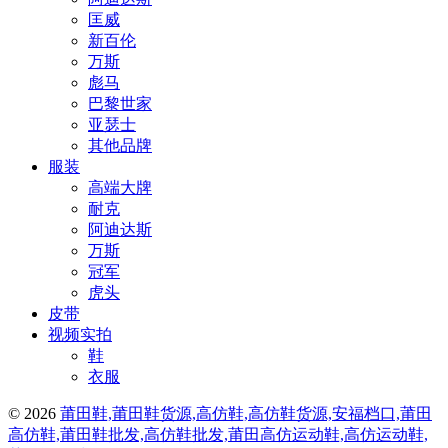
匡威
新百伦
万斯
彪马
巴黎世家
亚瑟士
其他品牌
服装
高端大牌
耐克
阿迪达斯
万斯
冠军
虎头
皮带
视频实拍
鞋
衣服
© 2026
莆田鞋,莆田鞋货源,高仿鞋,高仿鞋货源,安福档口,莆田
高仿鞋,莆田鞋批发,高仿鞋批发,莆田高仿运动鞋,高仿运动鞋,