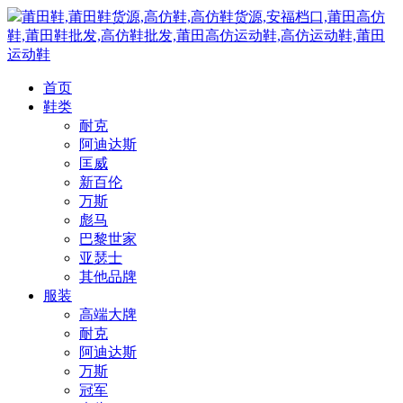
莆田鞋,莆田鞋货源,高仿鞋,高仿鞋货源,安福档口,莆田高仿
鞋,莆田鞋批发,高仿鞋批发,莆田高仿运动鞋,高仿运动鞋,莆田
运动鞋
首页
鞋类
耐克
阿迪达斯
匡威
新百伦
万斯
彪马
巴黎世家
亚瑟士
其他品牌
服装
高端大牌
耐克
阿迪达斯
万斯
冠军