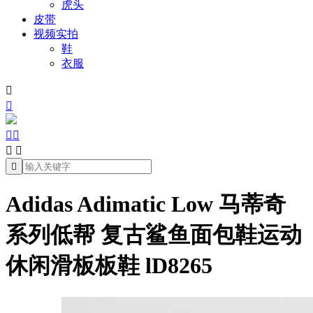
虎头
皮带
视频实拍
鞋
衣服







Adidas Adimatic Low 马蒂奇
系列低帮 复古鲨鱼面包鞋运动
休闲滑板板鞋 lD8265