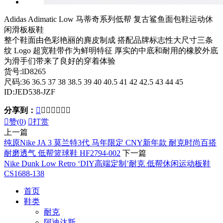
Adidas Adimatic Low 马蒂奇系列低帮 复古鲨鱼面包鞋运动休
闲滑板板鞋
整个鞋面由色彩艳丽的麂皮制成 搭配品牌标志性大尺寸三条
纹 Logo 超宽鞋带作为鲜明特征 厚实的中底和耐用的橡胶外底
为滑手们带来了良好的穿着体验
货号:lD8265
尺码:36 36.5 37 38 38.5 39 40 40.5 41 42 42.5 43 44 45
ID:JED538-JZF
分享到：








赞(
0
)

打赏
上一篇
纯原Nike JA 3 莫兰特3代 马年限定 CNY新年款 耐克时尚百搭
耐磨透气 低帮篮球鞋 HF2794-002
下一篇
Nike Dunk Low Retro ‘DIY高端定制’耐克 低帮休闲运动板鞋
CS1688-138
首页
鞋类
耐克
阿迪达斯