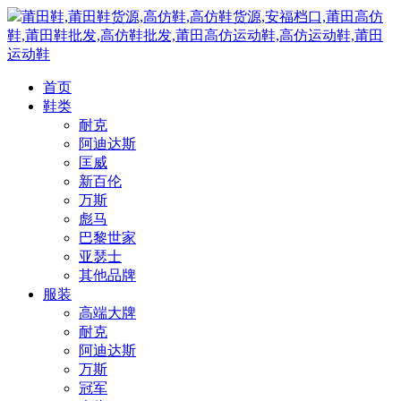
莆田鞋,莆田鞋货源,高仿鞋,高仿鞋货源,安福档口,莆田高仿
鞋,莆田鞋批发,高仿鞋批发,莆田高仿运动鞋,高仿运动鞋,莆田
运动鞋
首页
鞋类
耐克
阿迪达斯
匡威
新百伦
万斯
彪马
巴黎世家
亚瑟士
其他品牌
服装
高端大牌
耐克
阿迪达斯
万斯
冠军