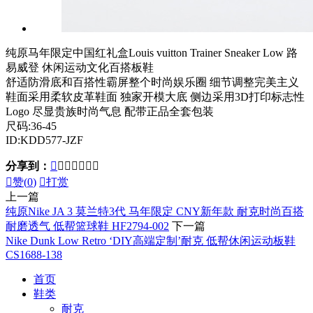
纯原马年限定中国红礼盒Louis vuitton Trainer Sneaker Low 路
易威登 休闲运动文化百搭板鞋
舒适防滑底和百搭性霸屏整个时尚娱乐圈 细节调整完美主义
鞋面采用柔软皮革鞋面 独家开模大底 侧边采用3D打印标志性
Logo 尽显贵族时尚气息 配带正品全套包装
尺码:36-45
ID:KDD577-JZF
分享到：








赞(
0
)

打赏
上一篇
纯原Nike JA 3 莫兰特3代 马年限定 CNY新年款 耐克时尚百搭
耐磨透气 低帮篮球鞋 HF2794-002
下一篇
Nike Dunk Low Retro ‘DIY高端定制’耐克 低帮休闲运动板鞋
CS1688-138
首页
鞋类
耐克