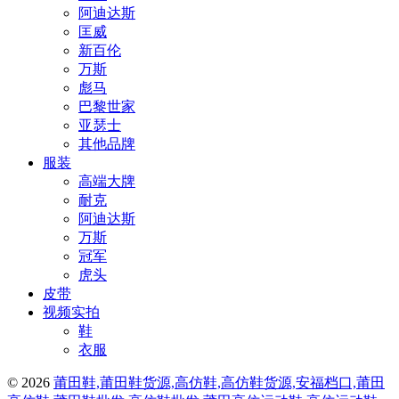
阿迪达斯
匡威
新百伦
万斯
彪马
巴黎世家
亚瑟士
其他品牌
服装
高端大牌
耐克
阿迪达斯
万斯
冠军
虎头
皮带
视频实拍
鞋
衣服
© 2026
莆田鞋,莆田鞋货源,高仿鞋,高仿鞋货源,安福档口,莆田