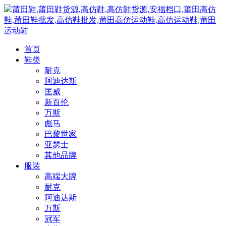
莆田鞋,莆田鞋货源,高仿鞋,高仿鞋货源,安福档口,莆田高仿
鞋,莆田鞋批发,高仿鞋批发,莆田高仿运动鞋,高仿运动鞋,莆田
运动鞋
首页
鞋类
耐克
阿迪达斯
匡威
新百伦
万斯
彪马
巴黎世家
亚瑟士
其他品牌
服装
高端大牌
耐克
阿迪达斯
万斯
冠军