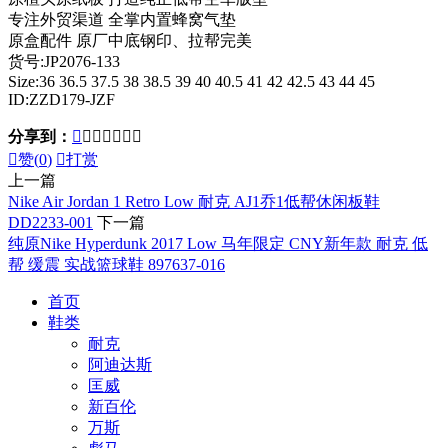
专注外贸渠道 全掌内置蜂窝气垫
原盒配件 原厂中底钢印、拉帮完美
货号:JP2076-133
Size:36 36.5 37.5 38 38.5 39 40 40.5 41 42 42.5 43 44 45
ID:ZZD179-JZF
分享到：








赞(
0
)

打赏
上一篇
Nike Air Jordan 1 Retro Low 耐克 AJ1乔1低帮休闲板鞋
DD2233-001
下一篇
纯原Nike Hyperdunk 2017 Low 马年限定 CNY新年款 耐克 低
帮 缓震 实战篮球鞋 897637-016
首页
鞋类
耐克
阿迪达斯
匡威
新百伦
万斯