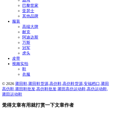
彪马
巴黎世家
亚瑟士
其他品牌
服装
高端大牌
耐克
阿迪达斯
万斯
冠军
虎头
皮带
视频实拍
鞋
衣服
© 2026
莆田鞋,莆田鞋货源,高仿鞋,高仿鞋货源,安福档口,莆田
高仿鞋,莆田鞋批发,高仿鞋批发,莆田高仿运动鞋,高仿运动鞋,
莆田运动鞋
觉得文章有用就打赏一下文章作者