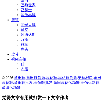
彪马
巴黎世家
亚瑟士
其他品牌
服装
高端大牌
耐克
阿迪达斯
万斯
冠军
虎头
皮带
视频实拍
鞋
衣服
© 2026
莆田鞋,莆田鞋货源,高仿鞋,高仿鞋货源,安福档口,莆田
高仿鞋,莆田鞋批发,高仿鞋批发,莆田高仿运动鞋,高仿运动鞋,
莆田运动鞋
觉得文章有用就打赏一下文章作者