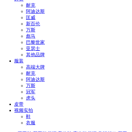
耐克
阿迪达斯
匡威
新百伦
万斯
彪马
巴黎世家
亚瑟士
其他品牌
服装
高端大牌
耐克
阿迪达斯
万斯
冠军
虎头
皮带
视频实拍
鞋
衣服