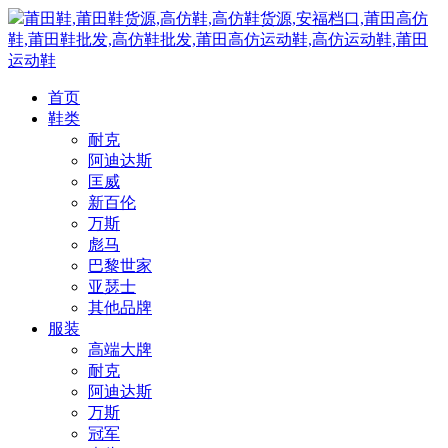
莆田鞋,莆田鞋货源,高仿鞋,高仿鞋货源,安福档口,莆田高仿
鞋,莆田鞋批发,高仿鞋批发,莆田高仿运动鞋,高仿运动鞋,莆田
运动鞋
首页
鞋类
耐克
阿迪达斯
匡威
新百伦
万斯
彪马
巴黎世家
亚瑟士
其他品牌
服装
高端大牌
耐克
阿迪达斯
万斯
冠军