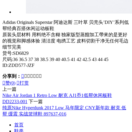
Adidas Originals Superstar 阿迪达斯 三叶草 贝壳头’DIY’系列低
帮经典百搭休闲运动板鞋
原装头层材料 用料绝不含糊 独家版型蒸餾加工帶來的是更好
的视觉和脚感体验 清洁度 电绣工艺 皮料切割干净无任何毛边
细节完美
货号:SD6829
尺码:36 36.5 37 38 38.5 39 40 40.5 41 42 42.5 43 44 45
ID:ZDD577-JZF
分享到：








赞(
0
)

打赏
上一篇
Nike Air Jordan 1 Retro Low 耐克 AJ1乔1低帮休闲板鞋
DD2233-001
下一篇
纯原Nike Hyperdunk 2017 Low 马年限定 CNY新年款 耐克 低
帮 缓震 实战篮球鞋 897637-016
首页
鞋类