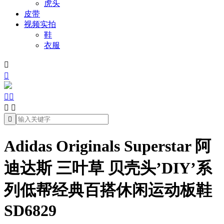
虎头
皮带
视频实拍
鞋
衣服







Adidas Originals Superstar 阿
迪达斯 三叶草 贝壳头’DIY’系
列低帮经典百搭休闲运动板鞋
SD6829