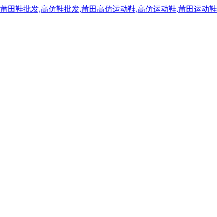
,莆田鞋批发,高仿鞋批发,莆田高仿运动鞋,高仿运动鞋,莆田运动鞋