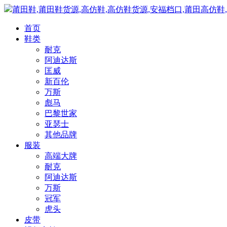
莆田鞋,莆田鞋货源,高仿鞋,高仿鞋货源,安福档口,莆田高仿鞋
首页
鞋类
耐克
阿迪达斯
匡威
新百伦
万斯
彪马
巴黎世家
亚瑟士
其他品牌
服装
高端大牌
耐克
阿迪达斯
万斯
冠军
虎头
皮带