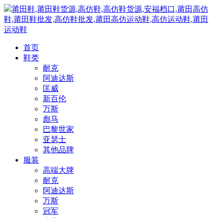
莆田鞋,莆田鞋货源,高仿鞋,高仿鞋货源,安福档口,莆田高仿
鞋,莆田鞋批发,高仿鞋批发,莆田高仿运动鞋,高仿运动鞋,莆田
运动鞋
首页
鞋类
耐克
阿迪达斯
匡威
新百伦
万斯
彪马
巴黎世家
亚瑟士
其他品牌
服装
高端大牌
耐克
阿迪达斯
万斯
冠军