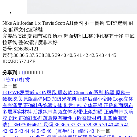
Nike Air Jordan 1 x Travis Scott AJ1倒勾 乔一倒钩 ‘DIY’定制 耐
克 低帮文化篮球鞋
完美品质出货 细节如图所示 鞋面切割工整 冲孔整齐干净 中底
拉帮线 整体清洁度非常好
货号:SD6868-121
尺码:36 36.5 37.5 38 38.5 39 40 40.5 41 42 42.5 43 44 45
ID:ZED577-JZF
分享到：








赞(
0
)

打赏
上一篇
LOEWE罗意威 x ON昂跑 联名款 Cloudsolo系列 棕黑 原鞋一
致橡胶底 原版高弹MD 加爆米花料 正确后跟小蛮腰 Logo立体
有光泽度 正确鞋头饱满立体 鞋舌TPU立体高频 正确鞋面网布
多层厚实材料 后跟织带高频立体 织带上浆加硬 正确鞋带头滴
胶柔软 正确鞋垫前薄后厚有弹性（欧奈斯材料 非普通海玻
璃） 3MF30664611 尺码 36 36.5 37 37.5 38 38.5 39 40 40.5 41
42 42.5 43 44 44.5 45 46 （真半码） 编码 43
下一篇