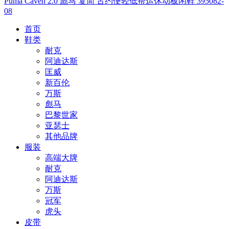
Puma Caven 2.0 彪马 复简 古约便轻低帮运休动板闲鞋 395082-
08
首页
鞋类
耐克
阿迪达斯
匡威
新百伦
万斯
彪马
巴黎世家
亚瑟士
其他品牌
服装
高端大牌
耐克
阿迪达斯
万斯
冠军
虎头
皮带