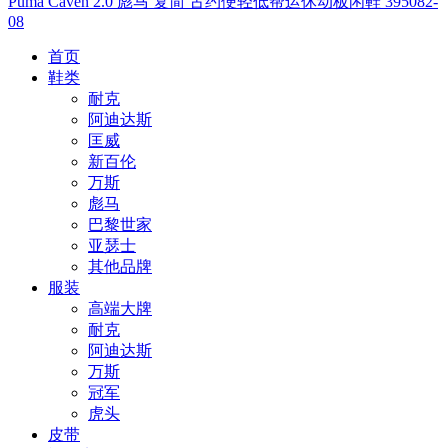
Puma Caven 2.0 彪马 复简 古约便轻低帮运休动板闲鞋 395082-
08
首页
鞋类
耐克
阿迪达斯
匡威
新百伦
万斯
彪马
巴黎世家
亚瑟士
其他品牌
服装
高端大牌
耐克
阿迪达斯
万斯
冠军
虎头
皮带