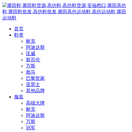
莆田鞋,莆田鞋货源,高仿鞋,高仿鞋货源,安福档口,莆田高仿
鞋,莆田鞋批发,高仿鞋批发,莆田高仿运动鞋,高仿运动鞋,莆田
运动鞋
首页
鞋类
耐克
阿迪达斯
匡威
新百伦
万斯
彪马
巴黎世家
亚瑟士
其他品牌
服装
高端大牌
耐克
阿迪达斯
万斯
冠军