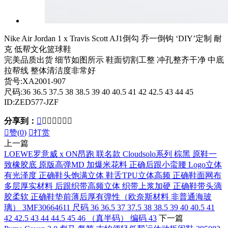
Nike Air Jordan 1 x Travis Scott AJ1倒勾 乔一倒钩 ‘DIY’定制 耐
克 低帮文化篮球鞋
完美品质出货 细节如图所示 鞋面切割工整 冲孔整齐干净 中底
拉帮线 整体清洁度非常好
货号:XA2001-907
尺码:36 36.5 37.5 38 38.5 39 40 40.5 41 42 42.5 43 44 45
ID:ZED577-JZF
分享到：








赞(
0
)

打赏
上一篇
LOEWE罗意威 x ON昂跑 联名款 Cloudsolo系列 棕黑 原鞋一
致橡胶底 原版高弹MD 加爆米花料 正确后跟小蛮腰 Logo立体
有光泽度 正确鞋头饱满立体 鞋舌TPU立体高频 正确鞋面网布
多层厚实材料 后跟织带高频立体 织带上浆加硬 正确鞋带头滴
胶柔软 正确鞋垫前薄后厚有弹性（欧奈斯材料 非普通海玻
璃） 3MF30664611 尺码 36 36.5 37 37.5 38 38.5 39 40 40.5 41
42 42.5 43 44 44.5 45 46 （真半码） 编码 43
下一篇