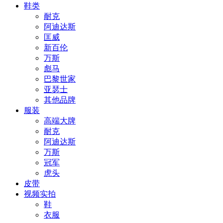
鞋类
耐克
阿迪达斯
匡威
新百伦
万斯
彪马
巴黎世家
亚瑟士
其他品牌
服装
高端大牌
耐克
阿迪达斯
万斯
冠军
虎头
皮带
视频实拍
鞋
衣服