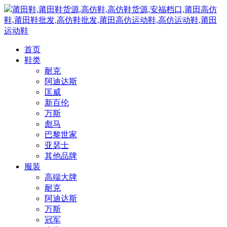
莆田鞋,莆田鞋货源,高仿鞋,高仿鞋货源,安福档口,莆田高仿
鞋,莆田鞋批发,高仿鞋批发,莆田高仿运动鞋,高仿运动鞋,莆田
运动鞋
首页
鞋类
耐克
阿迪达斯
匡威
新百伦
万斯
彪马
巴黎世家
亚瑟士
其他品牌
服装
高端大牌
耐克
阿迪达斯
万斯
冠军