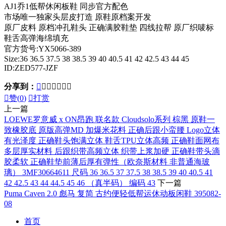
AJ1乔1低帮休闲板鞋 同步官方配色
市场唯一独家头层皮打造 原鞋原档案开发
原厂皮料 原档冲孔鞋头 正确满胶鞋垫 四线拉帮 原厂织唛标
鞋舌高弹海绵填充
官方货号:YX5066-389
Size:36 36.5 37.5 38 38.5 39 40 40.5 41 42 42.5 43 44 45
ID:ZED577-JZF
分享到：








赞(
0
)

打赏
上一篇
LOEWE罗意威 x ON昂跑 联名款 Cloudsolo系列 棕黑 原鞋一
致橡胶底 原版高弹MD 加爆米花料 正确后跟小蛮腰 Logo立体
有光泽度 正确鞋头饱满立体 鞋舌TPU立体高频 正确鞋面网布
多层厚实材料 后跟织带高频立体 织带上浆加硬 正确鞋带头滴
胶柔软 正确鞋垫前薄后厚有弹性（欧奈斯材料 非普通海玻
璃） 3MF30664611 尺码 36 36.5 37 37.5 38 38.5 39 40 40.5 41
42 42.5 43 44 44.5 45 46 （真半码） 编码 43
下一篇
Puma Caven 2.0 彪马 复简 古约便轻低帮运休动板闲鞋 395082-
08
首页