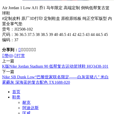
Air Jordan 1 Low AJ1 乔1 马年限定 高端定制 倒钩低帮复古篮
球鞋
#定制皮料 原厂3D打印 定制鞋盒 原楦原纸板 纯正空军版型 内
置全掌气垫
货号：JJ2508-102
尺码：36 36.5 37.5 38 38.5 39 40 40.5 41 42 42.5 43 44 44.5 45
编码：37
分享到：








赞(
0
)

打赏
上一篇
K版Nike Jordan Stadium 90 低帮复古运动篮球鞋 HQ3438-101
下一篇
Nike SB Dunk Low“巴黎世家联名限定——白灰蓝猪八” 米白
雾霾灰 深海蓝的复古配色 TX1688-020
首页
鞋类
耐克
阿迪达斯
匡威