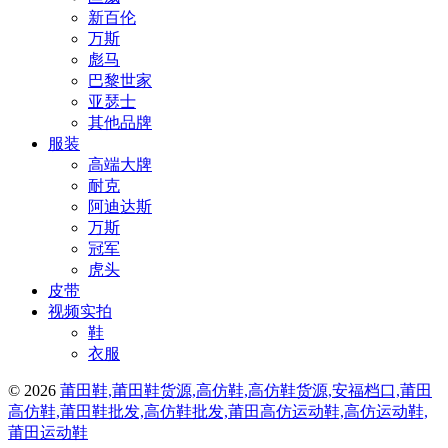
新百伦
万斯
彪马
巴黎世家
亚瑟士
其他品牌
服装
高端大牌
耐克
阿迪达斯
万斯
冠军
虎头
皮带
视频实拍
鞋
衣服
© 2026
莆田鞋,莆田鞋货源,高仿鞋,高仿鞋货源,安福档口,莆田
高仿鞋,莆田鞋批发,高仿鞋批发,莆田高仿运动鞋,高仿运动鞋,
莆田运动鞋