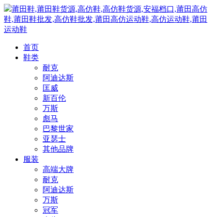
莆田鞋,莆田鞋货源,高仿鞋,高仿鞋货源,安福档口,莆田高仿
鞋,莆田鞋批发,高仿鞋批发,莆田高仿运动鞋,高仿运动鞋,莆田
运动鞋
首页
鞋类
耐克
阿迪达斯
匡威
新百伦
万斯
彪马
巴黎世家
亚瑟士
其他品牌
服装
高端大牌
耐克
阿迪达斯
万斯
冠军