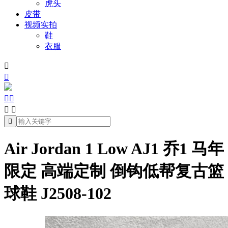
虎头
皮带
视频实拍
鞋
衣服







Air Jordan 1 Low AJ1 乔1 马年
限定 高端定制 倒钩低帮复古篮
球鞋 J2508-102