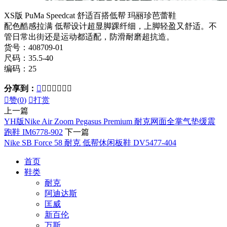
XS版 PuMa Speedcat 舒适百搭低帮 玛丽珍芭蕾鞋
配色酷感拉满 低帮设计超显脚踝纤细，上脚轻盈又舒适。不
管日常出街还是运动都适配，防滑耐磨超抗造。
货号：408709-01
尺码：35.5-40
编码：25
分享到：








赞(
0
)

打赏
上一篇
YH版Nike Air Zoom Pegasus Premium 耐克网面全掌气垫缓震
跑鞋 IM6778-902
下一篇
Nike SB Force 58 耐克 低帮休闲板鞋 DV5477-404
首页
鞋类
耐克
阿迪达斯
匡威
新百伦
万斯