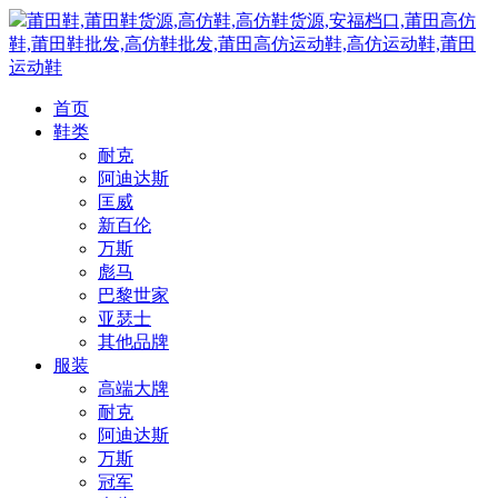
莆田鞋,莆田鞋货源,高仿鞋,高仿鞋货源,安福档口,莆田高仿
鞋,莆田鞋批发,高仿鞋批发,莆田高仿运动鞋,高仿运动鞋,莆田
运动鞋
首页
鞋类
耐克
阿迪达斯
匡威
新百伦
万斯
彪马
巴黎世家
亚瑟士
其他品牌
服装
高端大牌
耐克
阿迪达斯
万斯
冠军