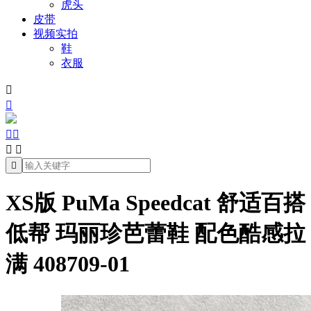
虎头
皮带
视频实拍
鞋
衣服







XS版 PuMa Speedcat 舒适百搭
低帮 玛丽珍芭蕾鞋 配色酷感拉
满 408709-01