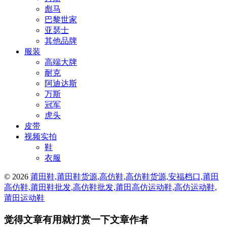
彪马
巴黎世家
亚瑟士
其他品牌
服装
高端大牌
耐克
阿迪达斯
万斯
冠军
虎头
皮带
视频实拍
鞋
衣服
© 2026
莆田鞋,莆田鞋货源,高仿鞋,高仿鞋货源,安福档口,莆田
高仿鞋,莆田鞋批发,高仿鞋批发,莆田高仿运动鞋,高仿运动鞋,
莆田运动鞋
觉得文章有用就打赏一下文章作者