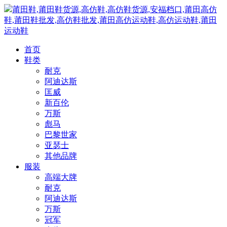
莆田鞋,莆田鞋货源,高仿鞋,高仿鞋货源,安福档口,莆田高仿
鞋,莆田鞋批发,高仿鞋批发,莆田高仿运动鞋,高仿运动鞋,莆田
运动鞋
首页
鞋类
耐克
阿迪达斯
匡威
新百伦
万斯
彪马
巴黎世家
亚瑟士
其他品牌
服装
高端大牌
耐克
阿迪达斯
万斯
冠军