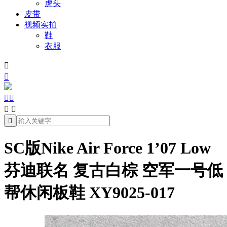
虎头
皮带
视频实拍
鞋
衣服







SC版Nike Air Force 1’07 Low
芬迪联名 复古白棕 空军一号低
帮休闲板鞋 XY9025-017