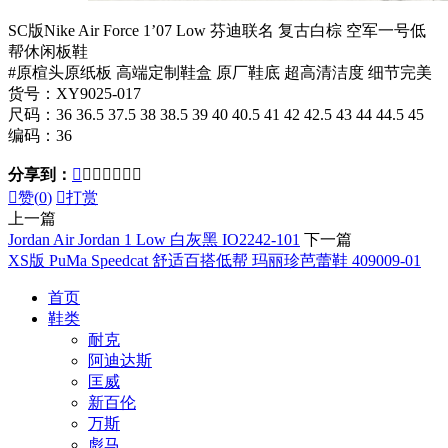
SC版Nike Air Force 1’07 Low 芬迪联名 复古白棕 空军一号低
帮休闲板鞋
#原楦头原纸板 高端定制鞋盒 原厂鞋底 超高清洁度 细节完美
货号：XY9025-017
尺码：36 36.5 37.5 38 38.5 39 40 40.5 41 42 42.5 43 44 44.5 45
编码：36
分享到：








赞(
0
)

打赏
上一篇
Jordan Air Jordan 1 Low 白灰黑 IO2242-101
下一篇
XS版 PuMa Speedcat 舒适百搭低帮 玛丽珍芭蕾鞋 409009-01
首页
鞋类
耐克
阿迪达斯
匡威
新百伦
万斯
彪马