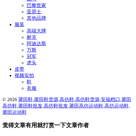
巴黎世家
亚瑟士
其他品牌
服装
高端大牌
耐克
阿迪达斯
万斯
冠军
虎头
皮带
视频实拍
鞋
衣服
© 2026
莆田鞋,莆田鞋货源,高仿鞋,高仿鞋货源,安福档口,莆田
高仿鞋,莆田鞋批发,高仿鞋批发,莆田高仿运动鞋,高仿运动鞋,
莆田运动鞋
觉得文章有用就打赏一下文章作者