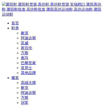
莆田鞋,莆田鞋货源,高仿鞋,高仿鞋货源,安福档口,莆田高仿
鞋,莆田鞋批发,高仿鞋批发,莆田高仿运动鞋,高仿运动鞋,莆田
运动鞋
首页
鞋类
耐克
阿迪达斯
匡威
新百伦
万斯
彪马
巴黎世家
亚瑟士
其他品牌
服装
高端大牌
耐克
阿迪达斯
万斯
冠军