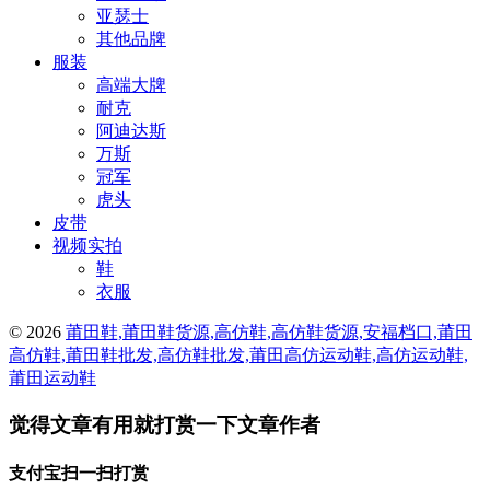
亚瑟士
其他品牌
服装
高端大牌
耐克
阿迪达斯
万斯
冠军
虎头
皮带
视频实拍
鞋
衣服
© 2026
莆田鞋,莆田鞋货源,高仿鞋,高仿鞋货源,安福档口,莆田
高仿鞋,莆田鞋批发,高仿鞋批发,莆田高仿运动鞋,高仿运动鞋,
莆田运动鞋
觉得文章有用就打赏一下文章作者
支付宝扫一扫打赏