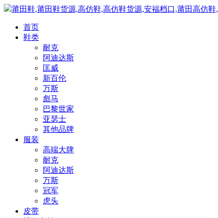
莆田鞋,莆田鞋货源,高仿鞋,高仿鞋货源,安福档口,莆田高仿鞋
首页
鞋类
耐克
阿迪达斯
匡威
新百伦
万斯
彪马
巴黎世家
亚瑟士
其他品牌
服装
高端大牌
耐克
阿迪达斯
万斯
冠军
虎头
皮带