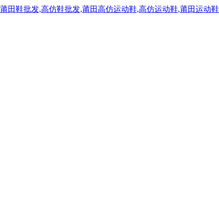
,莆田鞋批发,高仿鞋批发,莆田高仿运动鞋,高仿运动鞋,莆田运动鞋