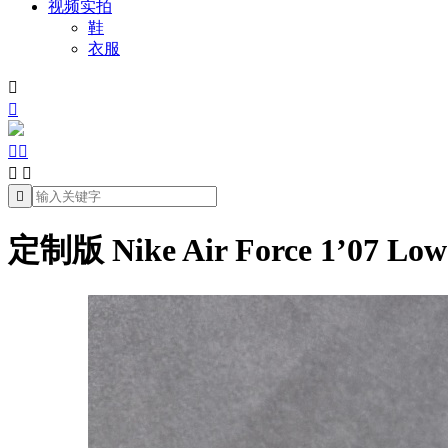
视频实拍
鞋
衣服







定制版 Nike Air Force 1