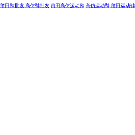
,莆田鞋批发,高仿鞋批发,莆田高仿运动鞋,高仿运动鞋,莆田运动鞋