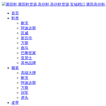
莆田鞋,莆田鞋货源,高仿鞋,高仿鞋货源,安福档口,莆田高仿鞋
首页
鞋类
耐克
阿迪达斯
匡威
新百伦
万斯
彪马
巴黎世家
亚瑟士
其他品牌
服装
高端大牌
耐克
阿迪达斯
万斯
冠军
虎头
皮带