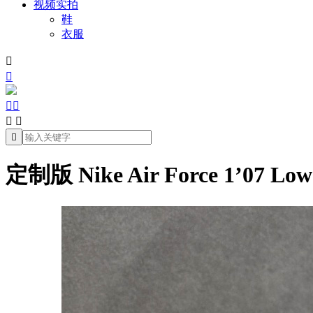
视频实拍
鞋
衣服







定制版 Nike Air Force 1’0