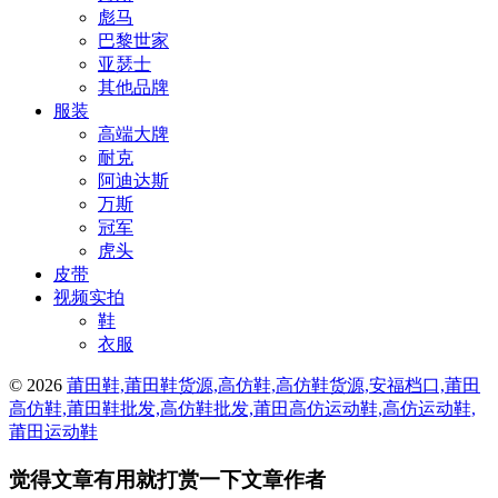
彪马
巴黎世家
亚瑟士
其他品牌
服装
高端大牌
耐克
阿迪达斯
万斯
冠军
虎头
皮带
视频实拍
鞋
衣服
© 2026
莆田鞋,莆田鞋货源,高仿鞋,高仿鞋货源,安福档口,莆田
高仿鞋,莆田鞋批发,高仿鞋批发,莆田高仿运动鞋,高仿运动鞋,
莆田运动鞋
觉得文章有用就打赏一下文章作者