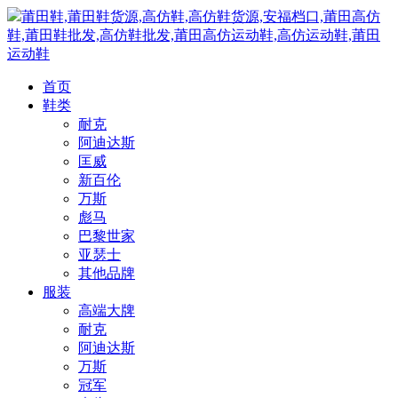
莆田鞋,莆田鞋货源,高仿鞋,高仿鞋货源,安福档口,莆田高仿
鞋,莆田鞋批发,高仿鞋批发,莆田高仿运动鞋,高仿运动鞋,莆田
运动鞋
首页
鞋类
耐克
阿迪达斯
匡威
新百伦
万斯
彪马
巴黎世家
亚瑟士
其他品牌
服装
高端大牌
耐克
阿迪达斯
万斯
冠军