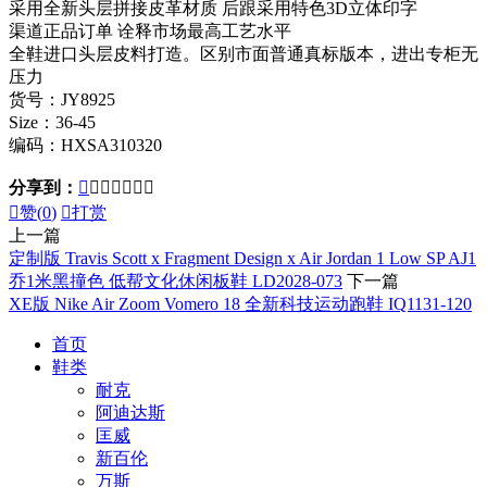
采用全新头层拼接皮革材质 后跟采用特色3D立体印字
渠道正品订单 诠释市场最高工艺水平
全鞋进口头层皮料打造。区别市面普通真标版本，进出专柜无
压力
货号：JY8925
Size：36-45
编码：HXSA310320
分享到：








赞(
0
)

打赏
上一篇
定制版 Travis Scott x Fragment Design x Air Jordan 1 Low SP AJ1
乔1米黑撞色 低帮文化休闲板鞋 LD2028-073
下一篇
XE版 Nike Air Zoom Vomero 18 全新科技运动跑鞋 IQ1131-120
首页
鞋类
耐克
阿迪达斯
匡威
新百伦
万斯