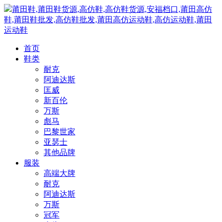
莆田鞋,莆田鞋货源,高仿鞋,高仿鞋货源,安福档口,莆田高仿
鞋,莆田鞋批发,高仿鞋批发,莆田高仿运动鞋,高仿运动鞋,莆田
运动鞋
首页
鞋类
耐克
阿迪达斯
匡威
新百伦
万斯
彪马
巴黎世家
亚瑟士
其他品牌
服装
高端大牌
耐克
阿迪达斯
万斯
冠军