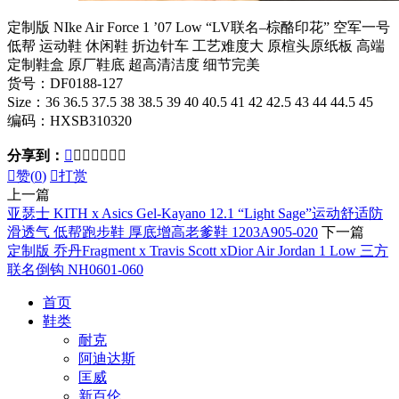
定制版 NIke Air Force 1 ’07 Low “LV联名–棕酪印花” 空军一号
低帮 运动鞋 休闲鞋 折边针车 工艺难度大 原楦头原纸板 高端
定制鞋盒 原厂鞋底 超高清洁度 细节完美
货号：DF0188-127
Size：36 36.5 37.5 38 38.5 39 40 40.5 41 42 42.5 43 44 44.5 45
编码：HXSB310320
分享到：








赞(
0
)

打赏
上一篇
亚瑟士 KITH x Asics Gel-Kayano 12.1 “Light Sage”运动舒适防
滑透气 低帮跑步鞋 厚底增高老爹鞋 1203A905-020
下一篇
定制版 乔丹Fragment x Travis Scott xDior Air Jordan 1 Low 三方
联名倒钩 NH0601-060
首页
鞋类
耐克
阿迪达斯
匡威
新百伦