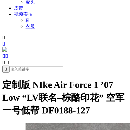
虎头
皮带
视频实拍
鞋
衣服







定制版 NIke Air Force 1 ’07
Low “LV联名–棕酪印花” 空军
一号低帮 DF0188-127