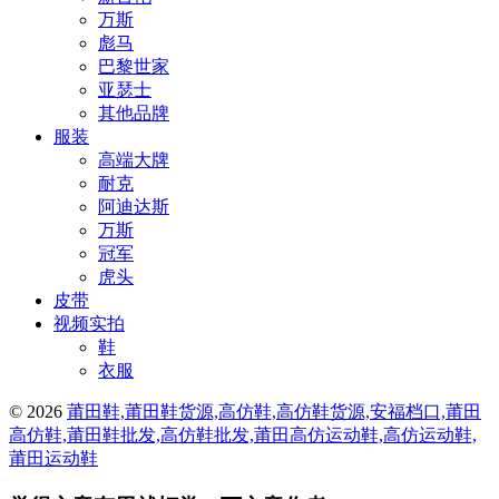
万斯
彪马
巴黎世家
亚瑟士
其他品牌
服装
高端大牌
耐克
阿迪达斯
万斯
冠军
虎头
皮带
视频实拍
鞋
衣服
© 2026
莆田鞋,莆田鞋货源,高仿鞋,高仿鞋货源,安福档口,莆田
高仿鞋,莆田鞋批发,高仿鞋批发,莆田高仿运动鞋,高仿运动鞋,
莆田运动鞋