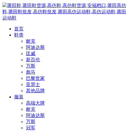
莆田鞋,莆田鞋货源,高仿鞋,高仿鞋货源,安福档口,莆田高仿
鞋,莆田鞋批发,高仿鞋批发,莆田高仿运动鞋,高仿运动鞋,莆田
运动鞋
首页
鞋类
耐克
阿迪达斯
匡威
新百伦
万斯
彪马
巴黎世家
亚瑟士
其他品牌
服装
高端大牌
耐克
阿迪达斯
万斯
冠军