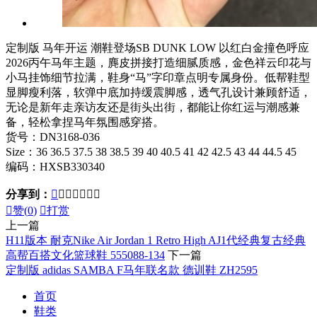
定制版 马年开运 潮鞋登场SB DUNK LOW 以红白金撞色呼应
2026丙午马年主题，麂皮拼接打造细腻质感，金色祥云印花与
小马挂饰细节拉满，鞋身“马”字印章点明专属身份。低帮鞋型
显脚瘦利落，软弹中底加持缓震脚感，透气孔设计兼顾舒适，
无论是新年走亲访友还是街头出街，都能让你红运与潮感兼
备，轻松拿捏马年氛围感穿搭。
货号：DN3168-036
Size：36 36.5 37.5 38 38.5 39 40 40.5 41 42 42.5 43 44 44.5 45
编码：HXSB330340
分享到：








赞(
0
)

打赏
上一篇
H11版本 耐克Nike Air Jordan 1 Retro High AJ1代经典复古经典
高帮百搭文化篮球鞋 555088-134
下一篇
定制版 adidas SAMBA F马年联名款 德训鞋 ZH2595
首页
鞋类