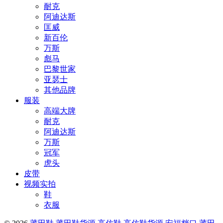
耐克
阿迪达斯
匡威
新百伦
万斯
彪马
巴黎世家
亚瑟士
其他品牌
服装
高端大牌
耐克
阿迪达斯
万斯
冠军
虎头
皮带
视频实拍
鞋
衣服