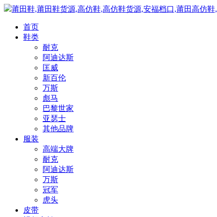
莆田鞋,莆田鞋货源,高仿鞋,高仿鞋货源,安福档口,莆田高仿鞋
首页
鞋类
耐克
阿迪达斯
匡威
新百伦
万斯
彪马
巴黎世家
亚瑟士
其他品牌
服装
高端大牌
耐克
阿迪达斯
万斯
冠军
虎头
皮带