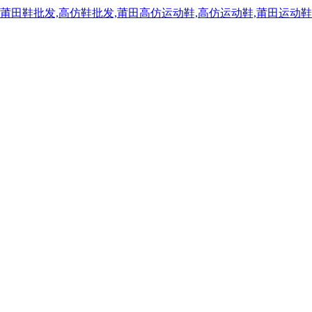
,莆田鞋批发,高仿鞋批发,莆田高仿运动鞋,高仿运动鞋,莆田运动鞋