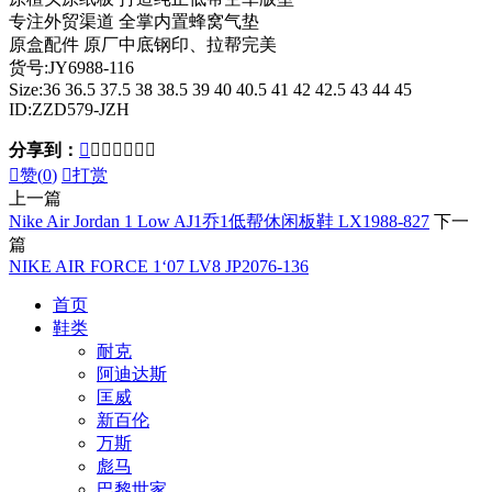
专注外贸渠道 全掌内置蜂窝气垫
原盒配件 原厂中底钢印、拉帮完美
货号:JY6988-116
Size:36 36.5 37.5 38 38.5 39 40 40.5 41 42 42.5 43 44 45
ID:ZZD579-JZH
分享到：








赞(
0
)

打赏
上一篇
Nike Air Jordan 1 Low AJ1乔1低帮休闲板鞋 LX1988-827
下一
篇
NIKE AIR FORCE 1‘07 LV8 JP2076-136
首页
鞋类
耐克
阿迪达斯
匡威
新百伦
万斯
彪马
巴黎世家