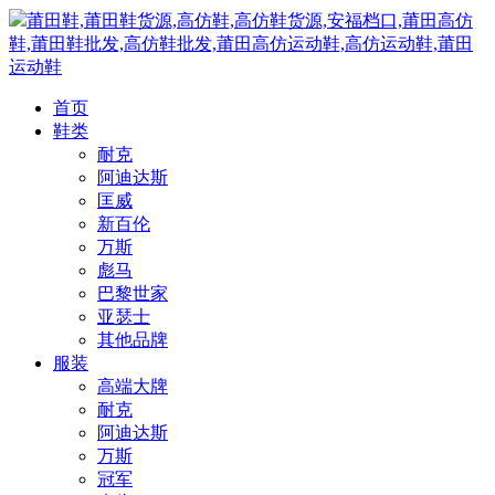
莆田鞋,莆田鞋货源,高仿鞋,高仿鞋货源,安福档口,莆田高仿
鞋,莆田鞋批发,高仿鞋批发,莆田高仿运动鞋,高仿运动鞋,莆田
运动鞋
首页
鞋类
耐克
阿迪达斯
匡威
新百伦
万斯
彪马
巴黎世家
亚瑟士
其他品牌
服装
高端大牌
耐克
阿迪达斯
万斯
冠军