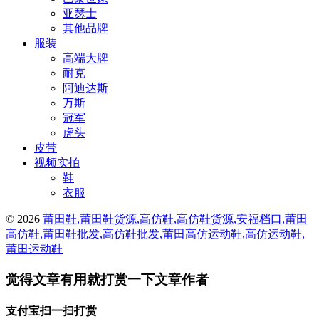
亚瑟士
其他品牌
服装
高端大牌
耐克
阿迪达斯
万斯
冠军
虎头
皮带
视频实拍
鞋
衣服
© 2026
莆田鞋,莆田鞋货源,高仿鞋,高仿鞋货源,安福档口,莆田
高仿鞋,莆田鞋批发,高仿鞋批发,莆田高仿运动鞋,高仿运动鞋,
莆田运动鞋
觉得文章有用就打赏一下文章作者
支付宝扫一扫打赏