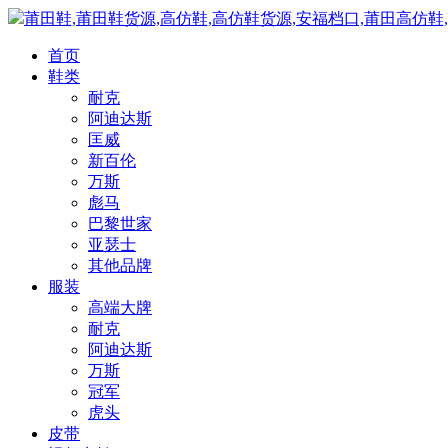
莆田鞋,莆田鞋货源,高仿鞋,高仿鞋货源,安福档口,莆田高仿鞋
首页
鞋类
耐克
阿迪达斯
匡威
新百伦
万斯
彪马
巴黎世家
亚瑟士
其他品牌
服装
高端大牌
耐克
阿迪达斯
万斯
冠军
虎头
皮带