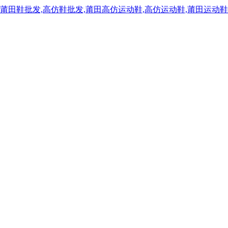
,莆田鞋批发,高仿鞋批发,莆田高仿运动鞋,高仿运动鞋,莆田运动鞋