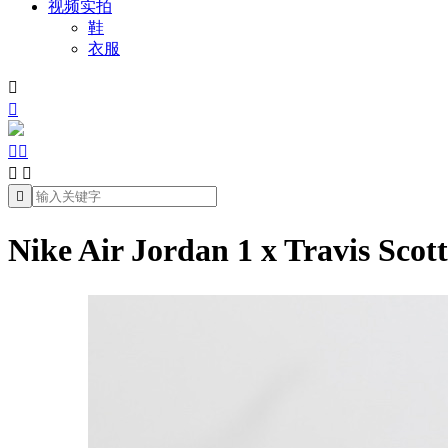
视频实拍
鞋
衣服







Nike Air Jordan 1 x Trav