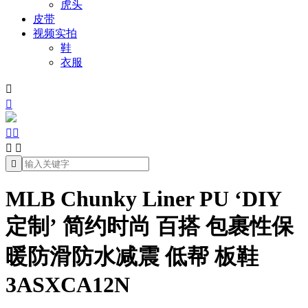
虎头
皮带
视频实拍
鞋
衣服







MLB Chunky Liner PU ‘DIY
定制’ 简约时尚 百搭 包裹性保
暖防滑防水减震 低帮 板鞋
3ASXCA12N