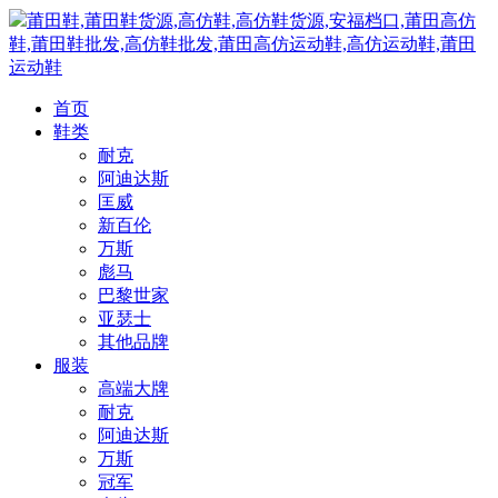
莆田鞋,莆田鞋货源,高仿鞋,高仿鞋货源,安福档口,莆田高仿
鞋,莆田鞋批发,高仿鞋批发,莆田高仿运动鞋,高仿运动鞋,莆田
运动鞋
首页
鞋类
耐克
阿迪达斯
匡威
新百伦
万斯
彪马
巴黎世家
亚瑟士
其他品牌
服装
高端大牌
耐克
阿迪达斯
万斯
冠军