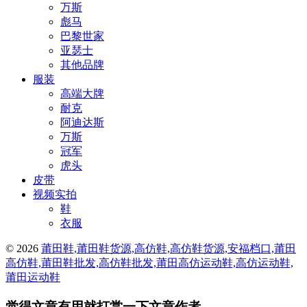
万斯
彪马
巴黎世家
亚瑟士
其他品牌
服装
高端大牌
耐克
阿迪达斯
万斯
冠军
虎头
皮带
视频实拍
鞋
衣服
© 2026
莆田鞋,莆田鞋货源,高仿鞋,高仿鞋货源,安福档口,莆田
高仿鞋,莆田鞋批发,高仿鞋批发,莆田高仿运动鞋,高仿运动鞋,
莆田运动鞋
觉得文章有用就打赏一下文章作者