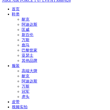
NIKE AIR FORCE 1‘07 LV8 HT5088-626
首页
鞋类
耐克
阿迪达斯
匡威
新百伦
万斯
彪马
巴黎世家
亚瑟士
其他品牌
服装
高端大牌
耐克
阿迪达斯
万斯
冠军
虎头
皮带
视频实拍