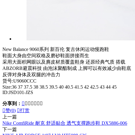
New Balance 9060系列 新百伦 复古休闲运动慢跑鞋
鞋面大身由空间双格及磨砂鞋面拼接而生
采用大面积网眼以及麂皮材质覆盖鞋身 还原经典气质 搭载
ABZORB避震科技 由泡沫聚酯制成 上脚可以有效减少由鞋底
反弹对身体及双腿的冲击力
货号:U9060CCC
Size:36 37 37.5 38 38.5 39.5 40 40.5 41.5 42 42.5 43 44 45
ID:JSD101-JZS
分享到：








赞(
0
)

打赏
上一篇
Nike ComfiRide 耐克 舒适贴合 透气支撑跑步鞋 DX5886-006
下一篇