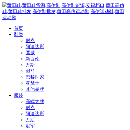
莆田鞋,莆田鞋货源,高仿鞋,高仿鞋货源,安福档口,莆田高仿
鞋,莆田鞋批发,高仿鞋批发,莆田高仿运动鞋,高仿运动鞋,莆田
运动鞋
首页
鞋类
耐克
阿迪达斯
匡威
新百伦
万斯
彪马
巴黎世家
亚瑟士
其他品牌
服装
高端大牌
耐克
阿迪达斯
万斯
冠军