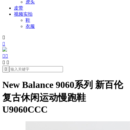
虎头
皮带
视频实拍
鞋
衣服







New Balance 9060系列 新百伦
复古休闲运动慢跑鞋
U9060CCC