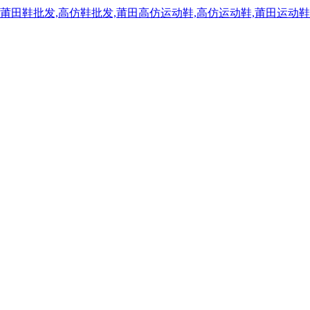
,莆田鞋批发,高仿鞋批发,莆田高仿运动鞋,高仿运动鞋,莆田运动鞋