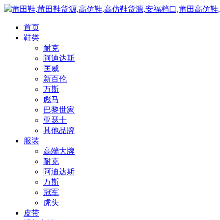
莆田鞋,莆田鞋货源,高仿鞋,高仿鞋货源,安福档口,莆田高仿鞋
首页
鞋类
耐克
阿迪达斯
匡威
新百伦
万斯
彪马
巴黎世家
亚瑟士
其他品牌
服装
高端大牌
耐克
阿迪达斯
万斯
冠军
虎头
皮带