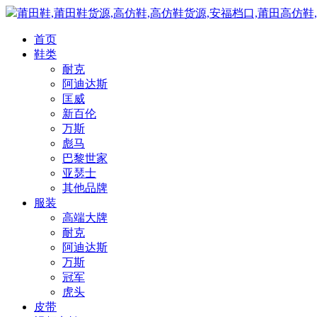
莆田鞋,莆田鞋货源,高仿鞋,高仿鞋货源,安福档口,莆田高仿鞋
首页
鞋类
耐克
阿迪达斯
匡威
新百伦
万斯
彪马
巴黎世家
亚瑟士
其他品牌
服装
高端大牌
耐克
阿迪达斯
万斯
冠军
虎头
皮带