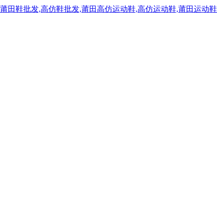
,莆田鞋批发,高仿鞋批发,莆田高仿运动鞋,高仿运动鞋,莆田运动鞋