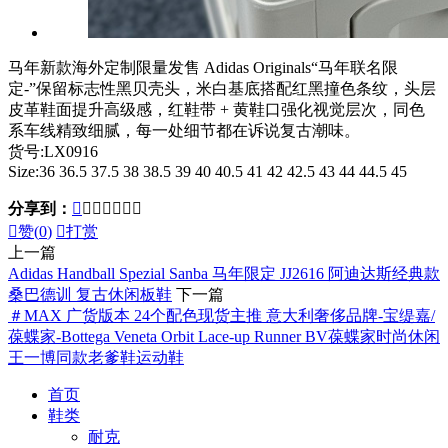
马年新款海外定制限量发售 Adidas Originals“马年联名限
定-”保留标志性黑贝壳头，米白基底搭配红黑撞色条纹，头层
皮革鞋面提升高级感，红鞋带 + 黄鞋口强化视觉层次，同色
系车线精致细腻，每一处细节都在诉说复古潮味。
货号:LX0916
Size:36 36.5 37.5 38 38.5 39 40 40.5 41 42 42.5 43 44 44.5 45
分享到：








赞(
0
)

打赏
上一篇
Adidas Handball Spezial Sanba 马年限定 JJ2616 阿迪达斯经典款
桑巴德训 复古休闲板鞋
下一篇
＃MAX 广货版本 24个配色现货主推 意大利奢侈品牌-宝缇嘉/
葆蝶家-Bottega Veneta Orbit Lace-up Runner BV葆蝶家时尚休闲
王一博同款老爹鞋运动鞋
首页
鞋类
耐克