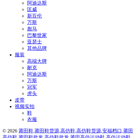
阿迪达斯
匡威
新百伦
万斯
彪马
巴黎世家
亚瑟士
其他品牌
服装
高端大牌
耐克
阿迪达斯
万斯
冠军
虎头
皮带
视频实拍
鞋
衣服
© 2026
莆田鞋,莆田鞋货源,高仿鞋,高仿鞋货源,安福档口,莆田
高仿鞋,莆田鞋批发,高仿鞋批发,莆田高仿运动鞋,高仿运动鞋,