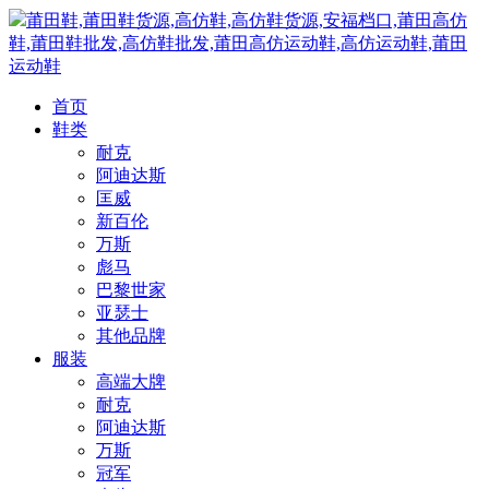
莆田鞋,莆田鞋货源,高仿鞋,高仿鞋货源,安福档口,莆田高仿
鞋,莆田鞋批发,高仿鞋批发,莆田高仿运动鞋,高仿运动鞋,莆田
运动鞋
首页
鞋类
耐克
阿迪达斯
匡威
新百伦
万斯
彪马
巴黎世家
亚瑟士
其他品牌
服装
高端大牌
耐克
阿迪达斯
万斯
冠军