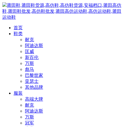
莆田鞋,莆田鞋货源,高仿鞋,高仿鞋货源,安福档口,莆田高仿
鞋,莆田鞋批发,高仿鞋批发,莆田高仿运动鞋,高仿运动鞋,莆田
运动鞋
首页
鞋类
耐克
阿迪达斯
匡威
新百伦
万斯
彪马
巴黎世家
亚瑟士
其他品牌
服装
高端大牌
耐克
阿迪达斯
万斯
冠军