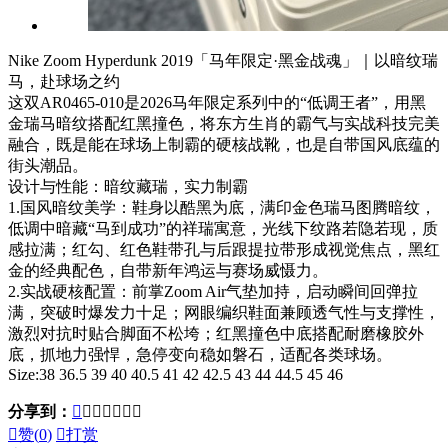
Nike Zoom Hyperdunk 2019「马年限定·黑金战魂」｜以暗纹瑞
马，赴球场之约
这双AR0465-010是2026马年限定系列中的“低调王者”，用黑
金瑞马暗纹搭配红黑撞色，将东方生肖的霸气与实战科技完美
融合，既是能在球场上制霸的硬核战靴，也是自带国风底蕴的
街头潮品。
设计与性能：暗纹藏瑞，实力制霸
1.国风暗纹美学：鞋身以酷黑为底，满印金色瑞马图腾暗纹，
低调中暗藏“马到成功”的祥瑞寓意，光线下纹路若隐若现，质
感拉满；红勾、红色鞋带孔与后跟提拉带形成视觉焦点，黑红
金的经典配色，自带新年鸿运与赛场威慑力。
2.实战硬核配置：前掌Zoom Air气垫加持，启动瞬间回弹拉
满，突破时爆发力十足；网眼编织鞋面兼顾透气性与支撑性，
激烈对抗时贴合脚面不松垮；红黑撞色中底搭配耐磨橡胶外
底，抓地力强悍，急停变向稳如磐石，适配各类球场。
Size:38 36.5 39 40 40.5 41 42 42.5 43 44 44.5 45 46
分享到：








赞(
0
)

打赏