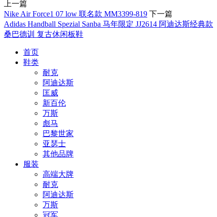
上一篇
Nike Air Force1 07 low 联名款 MM3399-819
下一篇
Adidas Handball Spezial Sanba 马年限定 JJ2614 阿迪达斯经典款
桑巴德训 复古休闲板鞋
首页
鞋类
耐克
阿迪达斯
匡威
新百伦
万斯
彪马
巴黎世家
亚瑟士
其他品牌
服装
高端大牌
耐克
阿迪达斯
万斯
冠军