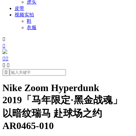
虎头
皮带
视频实拍
鞋
衣服







Nike Zoom Hyperdunk
2019「马年限定·黑金战魂」
以暗纹瑞马 赴球场之约
AR0465-010