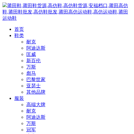
莆田鞋,莆田鞋货源,高仿鞋,高仿鞋货源,安福档口,莆田高仿
鞋,莆田鞋批发,高仿鞋批发,莆田高仿运动鞋,高仿运动鞋,莆田
运动鞋
首页
鞋类
耐克
阿迪达斯
匡威
新百伦
万斯
彪马
巴黎世家
亚瑟士
其他品牌
服装
高端大牌
耐克
阿迪达斯
万斯
冠军