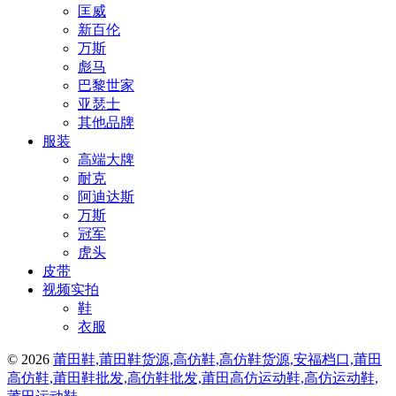
匡威
新百伦
万斯
彪马
巴黎世家
亚瑟士
其他品牌
服装
高端大牌
耐克
阿迪达斯
万斯
冠军
虎头
皮带
视频实拍
鞋
衣服
© 2026
莆田鞋,莆田鞋货源,高仿鞋,高仿鞋货源,安福档口,莆田
高仿鞋,莆田鞋批发,高仿鞋批发,莆田高仿运动鞋,高仿运动鞋,