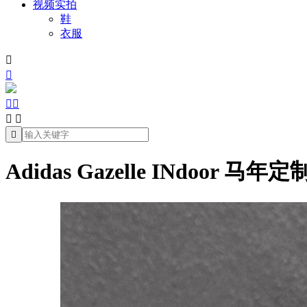
视频实拍
鞋
衣服







Adidas Gazelle INdoor