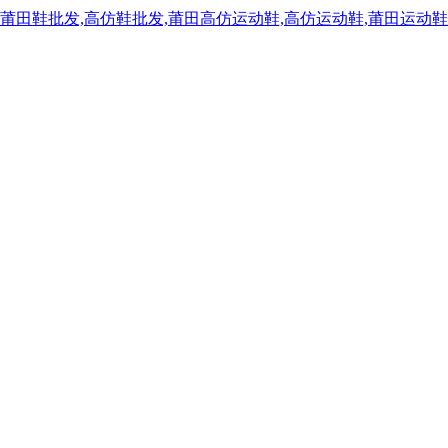
,莆田鞋批发,高仿鞋批发,莆田高仿运动鞋,高仿运动鞋,莆田运动鞋