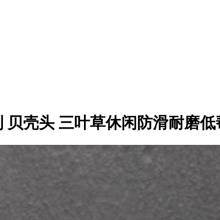
 马年定制 贝壳头 三叶草休闲防滑耐磨低帮