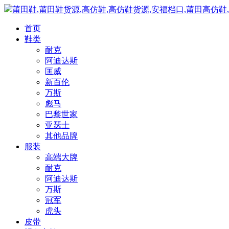
莆田鞋,莆田鞋货源,高仿鞋,高仿鞋货源,安福档口,莆田高仿鞋
首页
鞋类
耐克
阿迪达斯
匡威
新百伦
万斯
彪马
巴黎世家
亚瑟士
其他品牌
服装
高端大牌
耐克
阿迪达斯
万斯
冠军
虎头
皮带