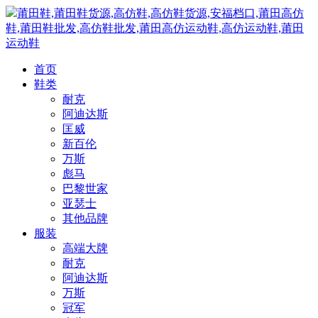
莆田鞋,莆田鞋货源,高仿鞋,高仿鞋货源,安福档口,莆田高仿
鞋,莆田鞋批发,高仿鞋批发,莆田高仿运动鞋,高仿运动鞋,莆田
运动鞋
首页
鞋类
耐克
阿迪达斯
匡威
新百伦
万斯
彪马
巴黎世家
亚瑟士
其他品牌
服装
高端大牌
耐克
阿迪达斯
万斯
冠军