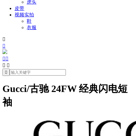
虎头
皮带
视频实拍
鞋
衣服







Gucci/古驰 24FW 经典闪电短
袖