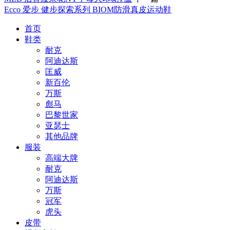
Ecco 爱步 健步探索系列 BIOM防滑真皮运动鞋
首页
鞋类
耐克
阿迪达斯
匡威
新百伦
万斯
彪马
巴黎世家
亚瑟士
其他品牌
服装
高端大牌
耐克
阿迪达斯
万斯
冠军
虎头
皮带