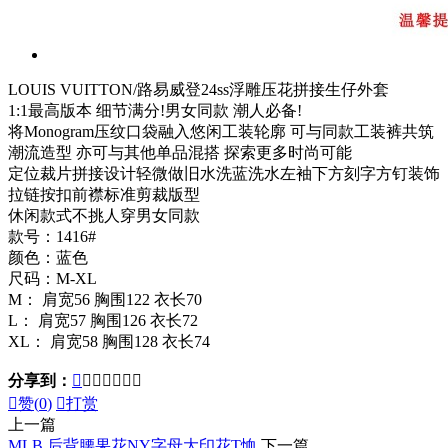
LOUIS VUITTON/路易威登24ss浮雕压花拼接生仔外套
1:1最高版本 细节满分!男女同款 潮人必备!
将Monogram压纹口袋融入悠闲工装轮廓 可与同款工装裤共筑
潮流造型 亦可与其他单品混搭 探索更多时尚可能
定位裁片拼接设计轻微做旧水洗蓝洗水左袖下方刻字方钉装饰
拉链按扣前襟标准剪裁版型
休闲款式不挑人穿男女同款
款号：1416#
颜色：蓝色
尺码：M-XL
M： 肩宽56 胸围122 衣长70
L： 肩宽57 胸围126 衣长72
XL： 肩宽58 胸围128 衣长74
分享到：








赞(
0
)

打赏
上一篇
MLB 后背腰果花NY字母大印花T恤
下一篇