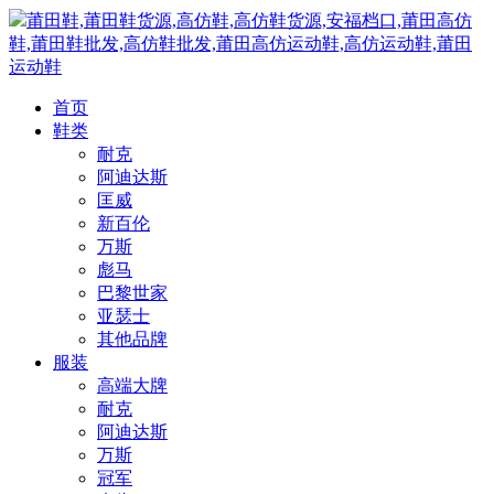
莆田鞋,莆田鞋货源,高仿鞋,高仿鞋货源,安福档口,莆田高仿
鞋,莆田鞋批发,高仿鞋批发,莆田高仿运动鞋,高仿运动鞋,莆田
运动鞋
首页
鞋类
耐克
阿迪达斯
匡威
新百伦
万斯
彪马
巴黎世家
亚瑟士
其他品牌
服装
高端大牌
耐克
阿迪达斯
万斯
冠军