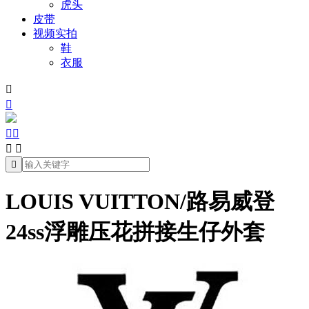
虎头
皮带
视频实拍
鞋
衣服







LOUIS VUITTON/路易威登
24ss浮雕压花拼接生仔外套