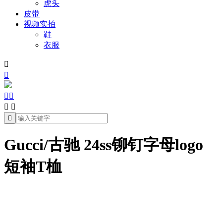
虎头
皮带
视频实拍
鞋
衣服







Gucci/古驰 24ss铆钉字母logo
短袖T桖