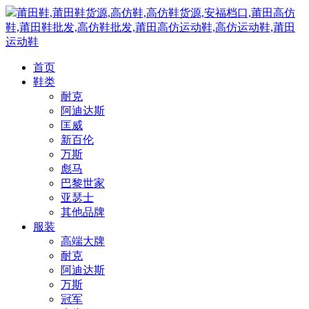
莆田鞋,莆田鞋货源,高仿鞋,高仿鞋货源,安福档口,莆田高仿
鞋,莆田鞋批发,高仿鞋批发,莆田高仿运动鞋,高仿运动鞋,莆田
运动鞋
首页
鞋类
耐克
阿迪达斯
匡威
新百伦
万斯
彪马
巴黎世家
亚瑟士
其他品牌
服装
高端大牌
耐克
阿迪达斯
万斯
冠军