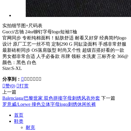
实拍细节图+尺码表
Gucci/古驰 24ss铆钉字母logo短袖T桖
官网同步 专柜纯棉面料！贴肤舒适 耐看又好穿 经典简约logo
设计 原厂工艺一丝不苟 定制290 G 同缸染面料 手感非常舒服
最新砖柜同步 OS落肩版型 时尚又个性 超级百搭好看的一款
男女都非常合适 人手必备款 吊牌 领标 水洗麦 三标齐全 366@
颜色：黑色 白色
Size:S-XL
分享到：








赞(
0
)

打赏
上一篇
Balenciaga/巴黎世家 双色拼接字母刺绣风衣外套
下一篇
罗意威/Loewe 撞色立体字母logo刺绣休闲长裤
首页
鞋类
耐克