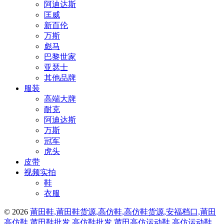
阿迪达斯
匡威
新百伦
万斯
彪马
巴黎世家
亚瑟士
其他品牌
服装
高端大牌
耐克
阿迪达斯
万斯
冠军
虎头
皮带
视频实拍
鞋
衣服
© 2026
莆田鞋,莆田鞋货源,高仿鞋,高仿鞋货源,安福档口,莆田
高仿鞋,莆田鞋批发,高仿鞋批发,莆田高仿运动鞋,高仿运动鞋,