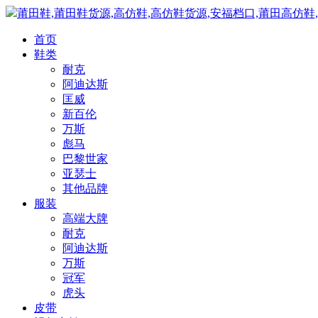
莆田鞋,莆田鞋货源,高仿鞋,高仿鞋货源,安福档口,莆田高仿鞋
首页
鞋类
耐克
阿迪达斯
匡威
新百伦
万斯
彪马
巴黎世家
亚瑟士
其他品牌
服装
高端大牌
耐克
阿迪达斯
万斯
冠军
虎头
皮带