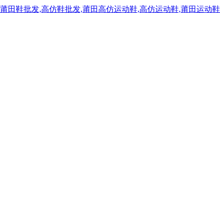
,莆田鞋批发,高仿鞋批发,莆田高仿运动鞋,高仿运动鞋,莆田运动鞋