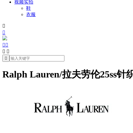
视频实拍
鞋
衣服







Ralph Lauren/拉夫劳伦25ss