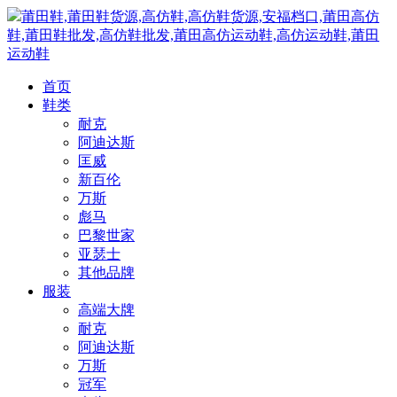
莆田鞋,莆田鞋货源,高仿鞋,高仿鞋货源,安福档口,莆田高仿
鞋,莆田鞋批发,高仿鞋批发,莆田高仿运动鞋,高仿运动鞋,莆田
运动鞋
首页
鞋类
耐克
阿迪达斯
匡威
新百伦
万斯
彪马
巴黎世家
亚瑟士
其他品牌
服装
高端大牌
耐克
阿迪达斯
万斯
冠军