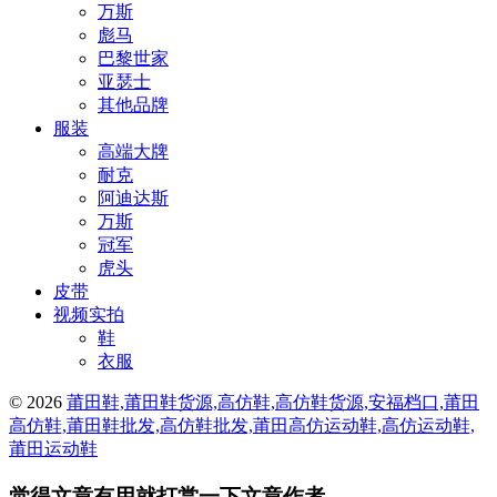
万斯
彪马
巴黎世家
亚瑟士
其他品牌
服装
高端大牌
耐克
阿迪达斯
万斯
冠军
虎头
皮带
视频实拍
鞋
衣服
© 2026
莆田鞋,莆田鞋货源,高仿鞋,高仿鞋货源,安福档口,莆田
高仿鞋,莆田鞋批发,高仿鞋批发,莆田高仿运动鞋,高仿运动鞋,
莆田运动鞋
觉得文章有用就打赏一下文章作者