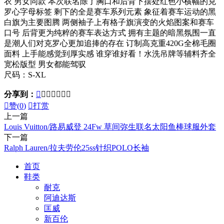
衣 男女同款 本次联名除了胸口和后背下摆处红色小横幅的克
罗心字母标签 剩下的全是赛车系列元素 象征着赛车运动的黑
白旗为主要图腾 两侧袖子上有格子旗演变的火焰图案和赛车
口号 后背更为纯粹的赛车表达方式 拥有主题的暗黑氛围一直
是潮人们对克罗心更加追捧的存在 订制高克重420G全棉毛圈
面料 上手能感觉到厚实感 谁穿谁好看！水洗吊牌等辅料齐全
宽松版型 男女都能驾驭
尺码：S-XL
分享到：








赞(
0
)

打赏
上一篇
Louis Vuitton/路易威登 24Fw 草间弥生联名太阳鱼棒球服外套
下一篇
Ralph Lauren/拉夫劳伦25ss针织POLO长袖
首页
鞋类
耐克
阿迪达斯
匡威
新百伦