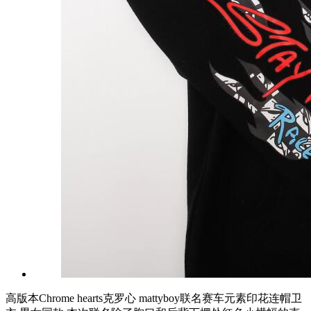
高版本Chrome hearts克罗心 mattyboy联名赛车元素印花连帽卫