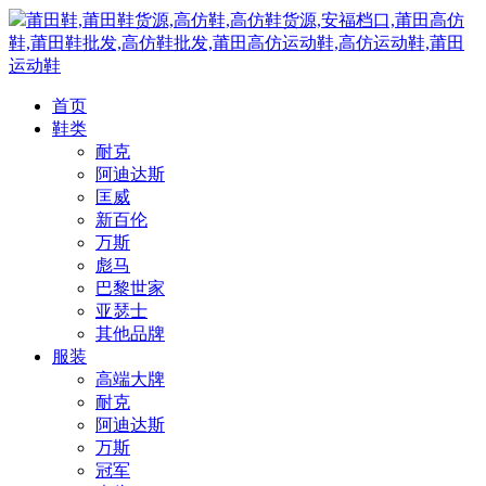
莆田鞋,莆田鞋货源,高仿鞋,高仿鞋货源,安福档口,莆田高仿
鞋,莆田鞋批发,高仿鞋批发,莆田高仿运动鞋,高仿运动鞋,莆田
运动鞋
首页
鞋类
耐克
阿迪达斯
匡威
新百伦
万斯
彪马
巴黎世家
亚瑟士
其他品牌
服装
高端大牌
耐克
阿迪达斯
万斯
冠军