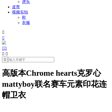
虎头
皮带
视频实拍
鞋
衣服







高版本Chrome hearts克罗心
mattyboy联名赛车元素印花连
帽卫衣