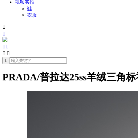
视频实拍
鞋
衣服







PRADA/普拉达25ss羊绒三