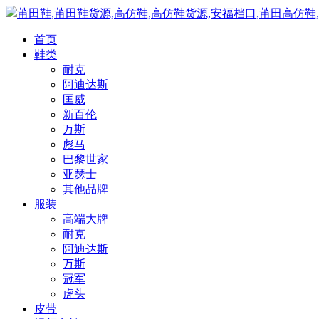
莆田鞋,莆田鞋货源,高仿鞋,高仿鞋货源,安福档口,莆田高仿鞋
首页
鞋类
耐克
阿迪达斯
匡威
新百伦
万斯
彪马
巴黎世家
亚瑟士
其他品牌
服装
高端大牌
耐克
阿迪达斯
万斯
冠军
虎头
皮带