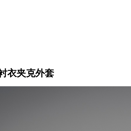
角标衬衣夹克外套