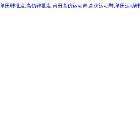
,莆田鞋批发,高仿鞋批发,莆田高仿运动鞋,高仿运动鞋,莆田运动鞋