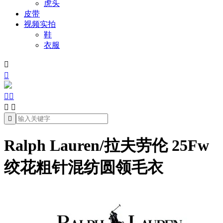
虎头
皮带
视频实拍
鞋
衣服







Ralph Lauren/拉夫劳伦 25Fw
绞花粗针混纺圆领毛衣