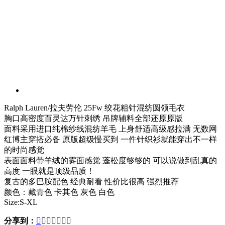
Ralph Lauren/拉夫劳伦 25Fw 绞花粗针混纺圆领毛衣
胸口高密度百灵达万针刺绣 吊牌辅料全部还原原版
面料采用进口纯棉纱线混纺羊毛 上身舒适高级感拉满 无数网
红博主穿搭必备 原版超级慢买到 一件针织衫就能穿出不一样
的时尚感觉
表面面料带羊绒的雾面感觉 蓬松度够够的 可以说做到乱真的
高度 一眼就是顶级品质！
复古的多巴胺配色 经典耐看 性价比很高 强烈推荐
颜色：藏青色 卡其色 灰色 白色
Size:S-XL
分享到：






