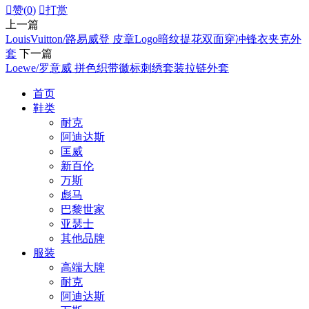

赞(
0
)

打赏
上一篇
LouisVuitton/路易威登 皮章Logo暗纹提花双面穿冲锋衣夹克外
套
下一篇
Loewe/罗意威 拼色织带徽标刺绣套装拉链外套
首页
鞋类
耐克
阿迪达斯
匡威
新百伦
万斯
彪马
巴黎世家
亚瑟士
其他品牌
服装
高端大牌
耐克
阿迪达斯