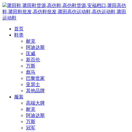
莆田鞋,莆田鞋货源,高仿鞋,高仿鞋货源,安福档口,莆田高仿
鞋,莆田鞋批发,高仿鞋批发,莆田高仿运动鞋,高仿运动鞋,莆田
运动鞋
首页
鞋类
耐克
阿迪达斯
匡威
新百伦
万斯
彪马
巴黎世家
亚瑟士
其他品牌
服装
高端大牌
耐克
阿迪达斯
万斯
冠军