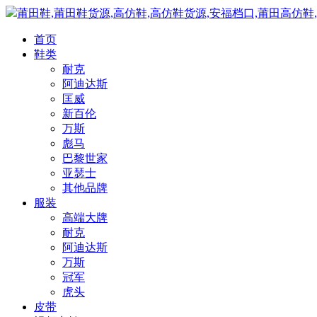
莆田鞋,莆田鞋货源,高仿鞋,高仿鞋货源,安福档口,莆田高仿鞋
首页
鞋类
耐克
阿迪达斯
匡威
新百伦
万斯
彪马
巴黎世家
亚瑟士
其他品牌
服装
高端大牌
耐克
阿迪达斯
万斯
冠军
虎头
皮带