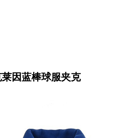
3Fw 克莱因蓝棒球服夹克