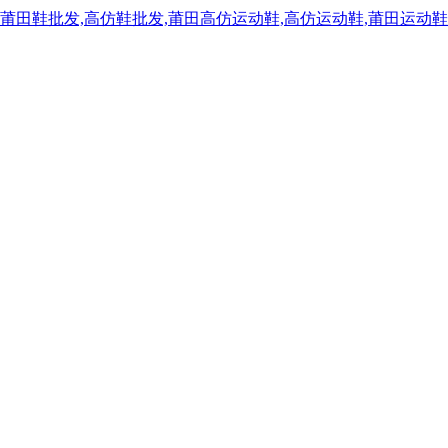
,莆田鞋批发,高仿鞋批发,莆田高仿运动鞋,高仿运动鞋,莆田运动鞋