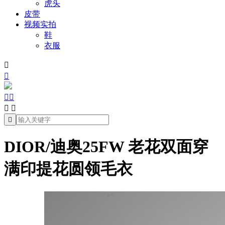
虎头
皮带
视频实拍
鞋
衣服







DIOR/迪奥25FW 老花双面穿
满印提花圆领毛衣