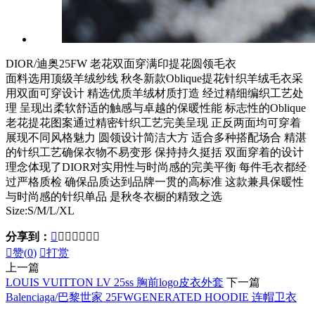
DIOR/迪奥25FW 老花双面穿满印提花圆领毛衣
面料选用顶级羊绒纱线 秋冬新款Oblique提花针织羊绒毛衣采
用双面可穿设计 精选优质羊绒材质打造 经过精细编织工艺处
理 呈现出柔软舒适的触感与卓越的保暖性能 标志性的Oblique
老花提花图案通过精密针织工艺完美呈现 正反两面均可穿着
展现不同风格魅力 圆领设计简洁大方 适合多种搭配场合 精湛
的针织工艺确保衣物不易变形 保持持久挺括 双面穿着的设计
理念体现了DIOR对实用性与时尚感的完美平衡 每件毛衣都经
过严格质检 确保品质达到品牌一贯的高标准 这款兼具保暖性
与时尚感的针织单品 是秋冬衣橱的精致之选
Size:S/M/L/XL
分享到：








赞(
0
)

打赏
上一篇
LOUIS VUITTON LV 25ss 胸前logo皮衣外套
下一篇
Balenciaga/巴黎世家 25FWGENERATED HOODIE 连帽卫衣