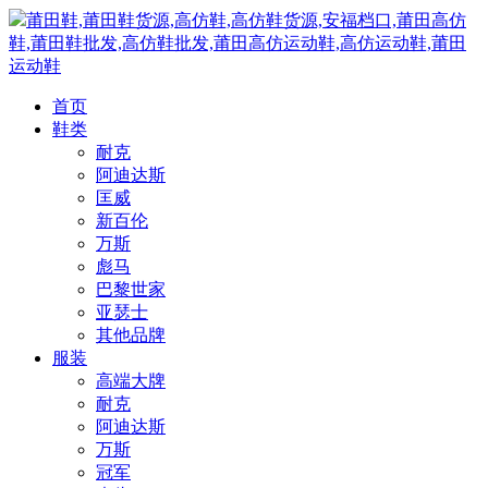
莆田鞋,莆田鞋货源,高仿鞋,高仿鞋货源,安福档口,莆田高仿
鞋,莆田鞋批发,高仿鞋批发,莆田高仿运动鞋,高仿运动鞋,莆田
运动鞋
首页
鞋类
耐克
阿迪达斯
匡威
新百伦
万斯
彪马
巴黎世家
亚瑟士
其他品牌
服装
高端大牌
耐克
阿迪达斯
万斯
冠军